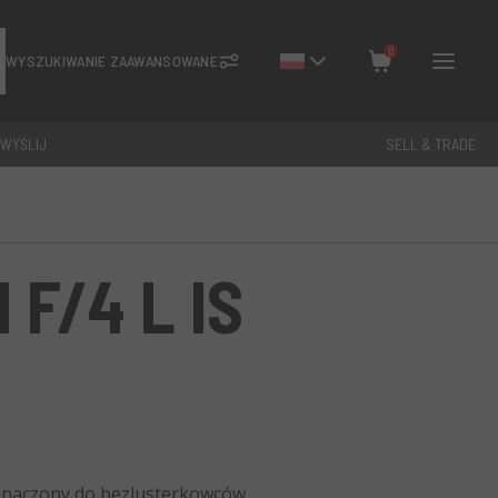
0
WYSZUKIWANIE ZAAWANSOWANE
 WYŚLIJ
SELL & TRADE
Zamknij
Razem: €
0
F/4 L IS
znaczony do bezlusterkowców