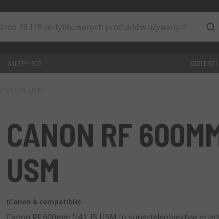
SKLEPY RCE
ODBIERZ I
f/4 L IS USM
0
artykuły
CANON RF 600MM 
USM
(Canon & compatible)
Canon RF 600mm f/4 L IS USM to superteleobiektyw prze