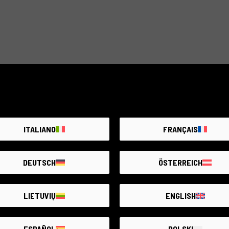
ITALIANO
FRANÇAIS
DEUTSCH
ÖSTERREICH
LIETUVIŲ
ENGLISH
ESPAÑOL
POLSKI