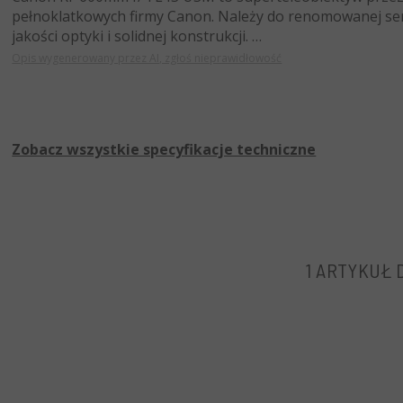
pełnoklatkowych firmy Canon. Należy do renomowanej ser
jakości optyki i solidnej konstrukcji.
Opis wygenerowany przez AI, zgłoś nieprawidłowość
Ten obiektyw korzysta z dziewięciolistkowej przysłony dla d
aby zredukować rozmycie spowodowane drganiami ręki, o
i precyzyjnego autofokusa. Optyka ma 17 elementów w 13
UD i jeden element asferyczny, aby zredukować aberracje
Zobacz wszystkie specyfikacje techniczne
Canon RF 600mm f/4 L IS USM jest idealny dla fotografów d
potrzebują długiego, ale łatwego do obsługi zoomu. Jest i
tematów w detalach, czy to dzikich zwierzęta czy poruszaj
1 ARTYKUŁ