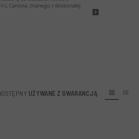
ii L Canona, znanego z doskonałej
obrej rozmycia tła, stabilizacji obrazu,
raz ultradźwiękowego AF do szybkiego
 grupach, w tym jeden element Super
.
zikiej przyrody i sportu, którzy
dealny do rejestrowania odległych
ących się sportowców na boisku.
 DOSTĘPNY
UŻYWANE Z GWARANCJĄ