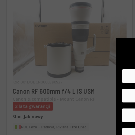
Kod 001DOBCN0000390937
Canon RF 600mm f/4 L IS USM
Canon & compatible - Mount Canon RF
2 lata gwarancji
Stan:
Jak nowy
RCE Foto - Padova, Riviera Tito Livio