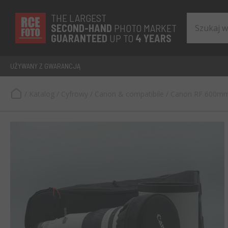
THE LARGEST
SECOND-
HAND
PHOTO MARKET
GUARANTEED
UP TO
4 YEARS
UŻYWANY Z GWARANCJĄ
/
Katalog
/
Cyfrowy
/
Canon & compatibile
/
Canon RF 600mm 