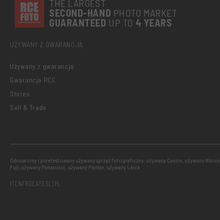
THE LARGEST
SECOND-
HAND
PHOTO MARKET
GUARANTEED
UP TO
4 YEARS
UŻYWANY Z GWARANCJĄ
Używany z gwarancją
Gwarancja RCE
Stores
Sell & Trade
Odnowiony i przetestowany używany sprzęt fotograficzny: używany Canon, używany Nikon
Fuji, używany Panasonic, używany Pentax, używany Leica
IT
EN
FR
DE
AT
ES
LT
PL