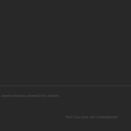
, używany Olympus, używany Sony, używany
®RCE Foto 2026 – NIP: IT01526800287