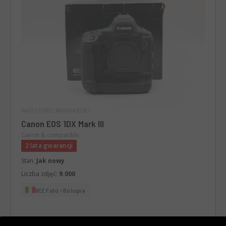
Kod 021DRECN0000420283
Canon EOS 1DX Mark III
Canon & compatible
2 lata gwarancji
Stan:
Jak nowy
Liczba zdjęć:
9.000
RCE Foto - Bologna