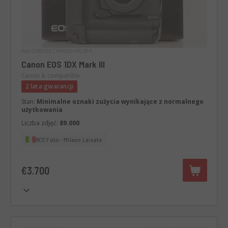
Kod 008DRECN0000445384
Canon EOS 1DX Mark III
Canon & compatible
2 lata gwarancji
Stan:
Minimalne oznaki zużycia wynikające z normalnego
użytkowania
Liczba zdjęć:
89.000
RCE Foto - Milano Lainate
€3.700