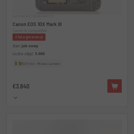
Kod 008DRECN0000440725
Canon EOS 1DX Mark III
Canon & compatible
2 lata gwarancji
Stan:
Jak nowy
Liczba zdjęć:
5.000
RCE Foto - Milano Lainate
€3.840