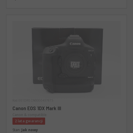
Kod 001DRECN0000437875
Canon EOS 1DX Mark III
Canon & compatible
2 lata gwarancji
Stan:
Jak nowy