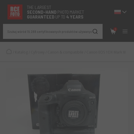
THE LARGEST
SECOND-
HAND
PHOTO MARKET
GUARANTEED
UP TO
4 YEARS
0
Szukaj wśród 19.288 certyfikowanych produktów używanych
/
Katalog
/
Cyfrowy
/
Canon & compatibile
/
Canon EOS 1DX Mark III