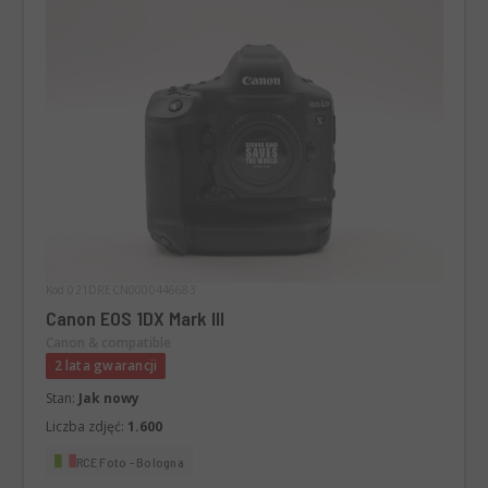
Kod 021DRECN0000446683
Canon EOS 1DX Mark III
Canon & compatible
2 lata gwarancji
Stan:
Jak nowy
Liczba zdjęć:
1.600
RCE Foto - Bologna