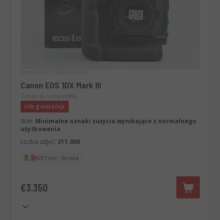
Kod 023DRECN0000435076
Canon EOS 1DX Mark III
Canon & compatible
rok gwarancji
Stan:
Minimalne oznaki zużycia wynikające z normalnego
użytkowania
Liczba zdjęć:
211.000
RCE Foto - Verona
€3.350