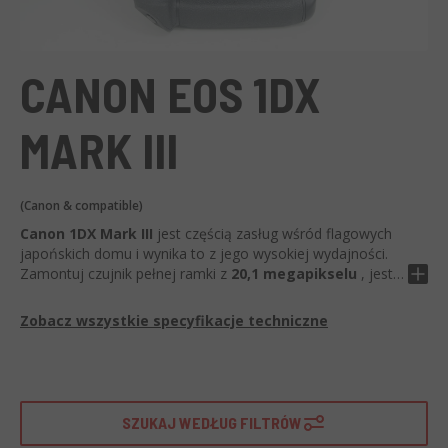
CANON EOS 1DX
MARK III
(Canon & compatible)
Canon 1DX Mark III
jest częścią zasług wśród flagowych
japońskich domu i wynika to z jego wysokiej wydajności.
Zamontuj czujnik pełnej ramki z
20,1 megapikselu
, jest
to aparat odpowiedni do profesjonalnego użytku. Zakres
wrażliwości waha się od 50 do 819200 ISO, a ciągły strzał
Zobacz wszystkie specyfikacje techniczne
osiąga do 20 klatek na sekundę. Kamera
z drugiej ręki z
tymi cechami udaje się, że są niezmienione,
zwłaszcza gdy są kontrolowane i certyfikowane, z
tego powodu doskonałą inwestycję można rozważyć
nawet w perspektywie długoterminowej. Istnieją
SZUKAJ WEDŁUG FILTRÓW
pewne funkcje, które sprawiają, że jest to