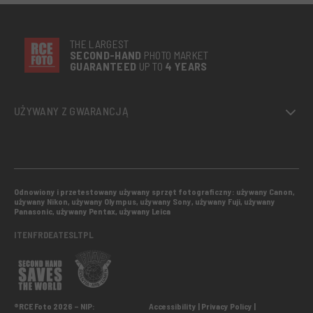
THE LARGEST
SECOND-
HAND
PHOTO MARKET
GUARANTEED
UP TO
4 YEARS
UŻYWANY Z GWARANCJĄ
Odnowiony i przetestowany używany sprzęt fotograficzny: używany Canon,
używany Nikon, używany Olympus, używany Sony, używany Fuji, używany
Panasonic, używany Pentax, używany Leica
IT
EN
FR
DE
AT
ES
LT
PL
®RCE Foto 2026 – NIP:
Accessibility
Privacy Policy