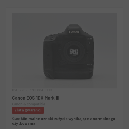
Kod 022DRECN0000433338
Canon EOS 1DX Mark III
Canon & compatible
2 lata gwarancji
Stan:
Minimalne oznaki zużycia wynikające z normalnego
użytkowania