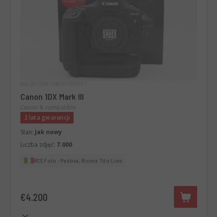
Kod 001DRECN0000393991
Canon 1DX Mark III
Canon & compatible
2 lata gwarancji
Stan:
Jak nowy
Liczba zdjęć:
7.000
RCE Foto - Padova, Riviera Tito Livio
€4.200