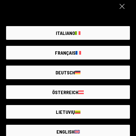
€3.800
ITALIANO
FRANÇAIS
DEUTSCH
ÖSTERREICH
LIETUVIŲ
Kod 008DRECN0000442526
Canon EOS 1DX Mark III
Canon & compatible
ENGLISH