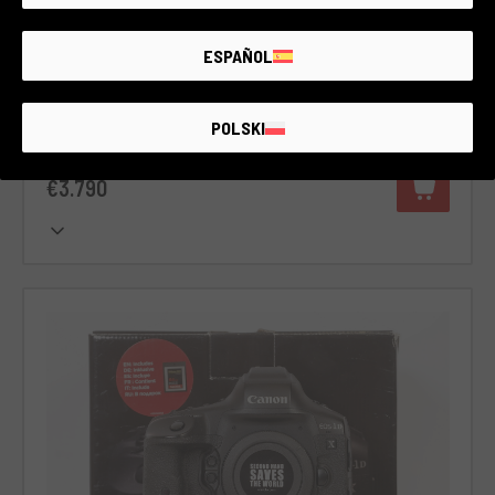
2 lata gwarancji
Stan:
Minimalne oznaki zużycia wynikające z normalnego
ESPAÑOL
użytkowania
Liczba zdjęć:
35.000
RCE Foto - Milano Lainate
POLSKI
€3.790