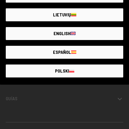
DE
FOTOGRAFÍA
USADA
CON
GARANTÍA DE HASTA 4
AÑOS
LIETUVIŲ
ENGLISH
USADO GARANTIZADO
ESPAÑOL
INFO
POLSKI
PROYECTOS
GUÍAS