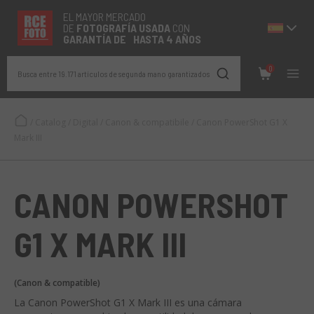
EL MAYOR MERCADO
DE
FOTOGRAFÍA
USADA
CON
GARANTÍA DE HASTA 4 AÑOS
0
Busca entre 19.171 artículos de segunda mano garantizados
/
Catalog
/
Digital
/
Canon & compatibile
/
Canon PowerShot G1 X
Mark III
CANON POWERSHOT
G1 X MARK III
(Canon & compatible)
La Canon PowerShot G1 X Mark III es una cámara