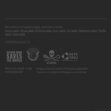
Attrezzatura fotografica usata, verificata e testata:
Canon usata
,
Nikon usata
,
Olympus usata
,
Sony usata
,
Fuji usata
,
Panasonic usata
,
Pentax
usata
,
Leica usata
IT
EN
FR
DE
AT
ES
LT
PL
®RCE Foto 2026 – P.IVA:
Privacy Policy
Cookie Policy
Accessibilità
IT01526800287
Termini e Condizioni
Segnala un problema