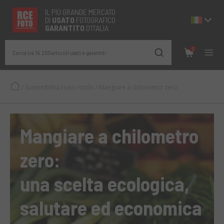
IL PIÙ GRANDE MERCATO
DI
USATO
FOTOGRAFICO
GARANTITO
D’ITALIA
0
Cerca tra 19.205 articoli usati e garantiti
/
Sostenibilità riuso riciclo
/
Mangiare a chilometro zero
Mangiare a chilometro
zero:
una scelta ecologica,
salutare ed economica