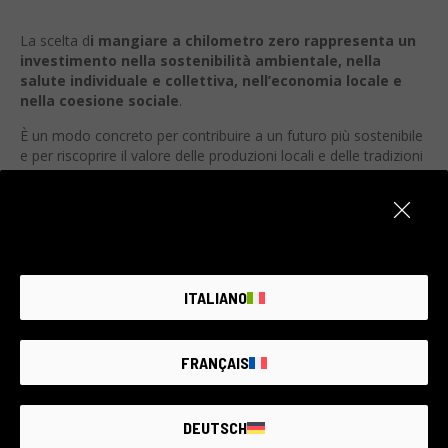
La scelta d
i mangiare a chilometro zero rappresenta un
investimento nella sostenibilità ambientale, nella
salute individuale e collettiva, nell’economia locale e
nella coesione sociale
.
È un modo concreto per contribuire a un futuro più sostenibile
e per riscoprire il valore delle produzioni locali e delle tradizioni
culinarie. Adottando questa pratica, possiamo migliorare la
qualità della nostra vita e quella delle generazioni future.
Fai anche tu il primo passo: cerca nella tua zona
aziende agricole che vendando direttamente al
pubblico; mangerai meglio e aiuterari il nostro pianeta!
ITALIANO
COSA NE PENSI?
FRANÇAIS
0
0
0
DEUTSCH