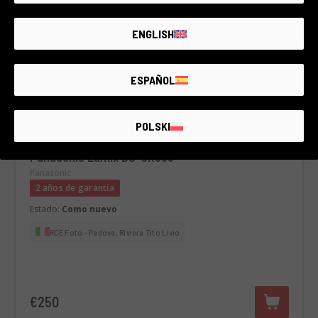
ENGLISH
ESPAÑOL
POLSKI
Cód. 001DMLPA0000420028
Panasonic Lumix DC-GX800
Panasonic
2 años de garantía
Estado:
Como nuevo
RCE Foto - Padova, Riviera Tito Livio
€250