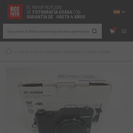
EL MAYOR MERCADO
DE
FOTOGRAFÍA
USADA
CON
GARANTÍA DE HASTA 4 AÑOS
0
Busca entre 19.196 artículos de segunda mano garantizados
/
Catalog
/
Digital
/
Panasonic
/
Panasonic Lumix DC-GX800