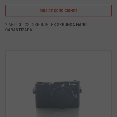
Gracias a sus capacidades avanzadas, también es
adecuada para uso semiprofesional o para quienes
GUÍA DE CONDICIONES
experimentan con diferentes técnicas de fotografía.
2 ARTÍCULOS DISPONIBLES
SEGUNDA MANO
GARANTIZADA