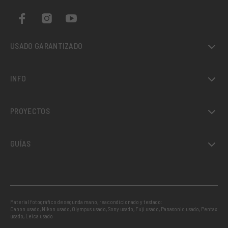
USADO GARANTIZADO
INFO
PROYECTOS
GUÍAS
Material fotográfico de segunda mano, reacondicionado y testado:
Canon usado
,
Nikon usado
,
Olympus usado
,
Sony usado
,
Fuji usado
,
Panasonic usado
,
Pentax
usado
,
Leica usado