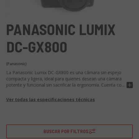
PANASONIC LUMIX
DC-GX800
(Panasonic)
La Panasonic Lumix DC-GX800 es una cámara sin espejo
compacta y ligera, ideal para quienes desean una cámara
potente y funcional sin sacrificar la ergonomía. Cuenta con
un sensor Live MOS de 16 megapíxeles, procesador Venus
Engine, tecnología 4K PHOTO, videos Full HD, una pantalla
Ver todas las especificaciones técnicas
giratoria estilo selfie y Wi-Fi con NFC. Además, ofrece la
posibilidad de tomar fotos en formato RAW y varias
funciones especiales de disparo como Post Focus y Focus
Stacking. El uso ideal de esta cámara es para aquellos que
aman viajar y requieren un dispositivo ligero y compacto,
BUSCAR POR FILTROS
pero también capaz de tomar fotografías de alta calidad.