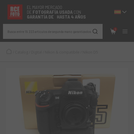
EL MAYOR MERCADO
DE
FOTOGRAFÍA
USADA
CON
GARANTÍA DE HASTA 4 AÑOS
0
Busca entre 19.223 artículos de segunda mano garantizados
/
Catalog
/
Digital
/
Nikon & compatibile
/
Nikon D5