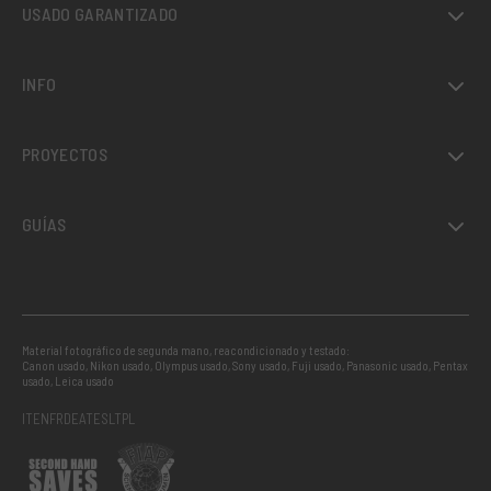
USADO GARANTIZADO
INFO
PROYECTOS
GUÍAS
Material fotográfico de segunda mano, reacondicionado y testado:
Canon usado
,
Nikon usado
,
Olympus usado
,
Sony usado
,
Fuji usado
,
Panasonic usado
,
Pentax
usado
,
Leica usado
IT
EN
FR
DE
AT
ES
LT
PL