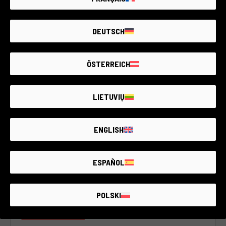
DEUTSCH
ÖSTERREICH
LIETUVIŲ
ENGLISH
ESPAÑOL
Cód. 001DRENK0000438757
Nikon D5
POLSKI
Nikon & compatible
2 años de garantía