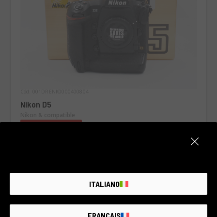
Cód. 001DRENK0000400804
Nikon D5
Nikon & compatible
2 años de garantía
Estado:
Buen estado, algunos signos de desgaste.
Número de disparos:
171.400
RCE Foto - Padova, Riviera Tito Livio
ITALIANO
€2.250
FRANÇAIS