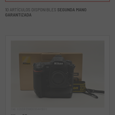
ajustes máximos). Además, la velocidad de disparo es
universalmente apreciada: la D5 de Nikon es capaz de
10 ARTÍCULOS DISPONIBLES
SEGUNDA MANO
realizar doscientos disparos en modo ráfaga (doce
GARANTIZADA
fotogramas por segundo), tanto en enfoque automático
como en enfoque manual (tanto en formato JPEG como
RAW). La cámara está tropicalizada, por lo que se adapta
fácilmente a todas las condiciones de disparo, sin riesgo de
infiltración de humedad o polvo. Ideal para: la Nikon D5 es
ideal para fotógrafos profesionales que buscan velocidad y
precisión de disparo en su trabajo, pero que no quieren
renunciar a la definición de imagen. Su potencial en modo
ráfaga, combinado con el eficiente enfoque automático,
hacen de esta cámara una compañera confiable para la
fotografía deportiva y periodística, incluso en condiciones
climáticas y de brillo adversas.
Cód. 020DRENK0000441801