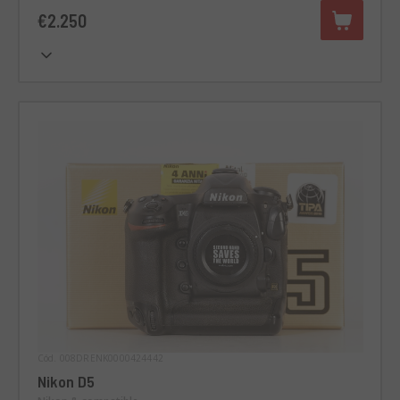
€2.250
Cód. 008DRENK0000424442
Nikon D5