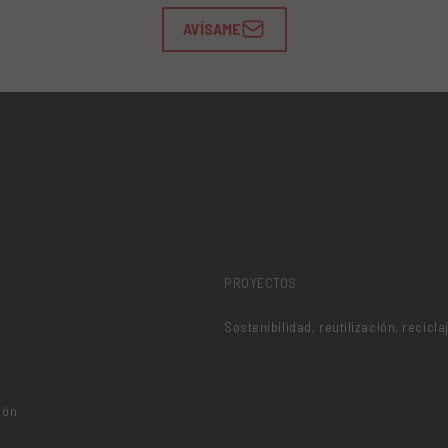
AVÍSAME
PROYECTOS
Sostenibilidad, reutilización, recicla
ión
o