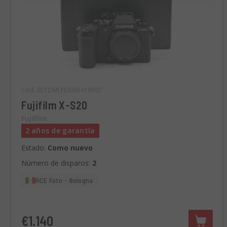
Cód. 021DMLFJ0000418907
Fujifilm X-S20
Fujifilm
2 años de garantía
Estado:
Como nuevo
Número de disparos:
2
RCE Foto - Bologna
€1.140