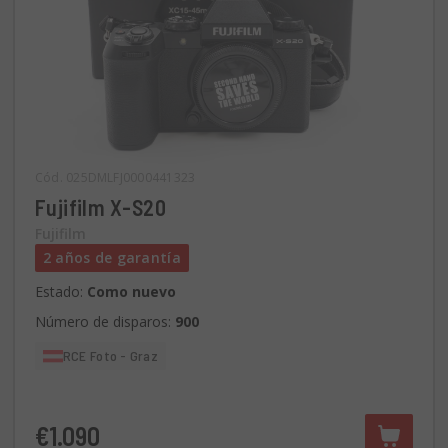
Cód. 025DMLFJ0000441323
Fujifilm X-S20
Fujifilm
2 años de garantía
Estado:
Como nuevo
Número de disparos:
900
RCE Foto - Graz
€1.090