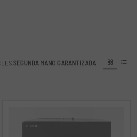
procesador de imágenes X-Processor 4,
racterísticas técnicas incluyen un visor
r video en 4K y Wi-Fi integrado para una
o apasionado que desea una cámara
o, es perfecta para viajes, fotografía
ad de escenarios, desde retratos hasta
BLES
SEGUNDA MANO GARANTIZADA