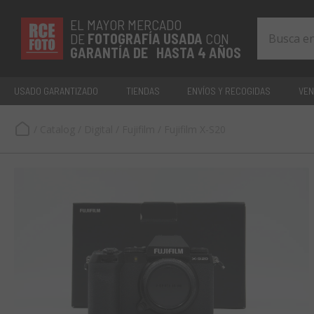
EL MAYOR MERCADO
DE
FOTOGRAFÍA
USADA
CON
GARANTÍA DE HASTA 4 AÑOS
USADO GARANTIZADO
TIENDAS
ENVÍOS Y RECOGIDAS
VEN
/
Catalog
/
Digital
/
Fujifilm
/
Fujifilm X-S20