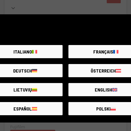
ITALIANO
FRANÇAIS
DEUTSCH
ÖSTERREICH
LIETUVIŲ
ENGLISH
ESPAÑOL
POLSKI
Cód. 015DMLFJ0000430995
Fujifilm X-S20
Fujifilm