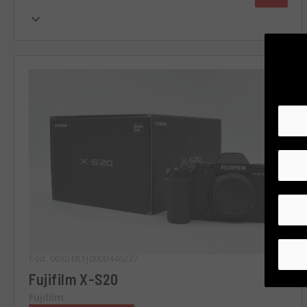
Cód. 003DMLFJ0000446227
Fujifilm X-S20
Fujifilm