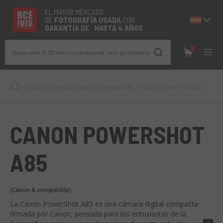
EL MAYOR MERCADO
DE
FOTOGRAFÍA
USADA
CON
GARANTÍA DE HASTA 4 AÑOS
0
Busca entre 19.187 artículos de segunda mano garantizados
/
Catalog
/
Digital
/
Canon & compatibile
/
Canon PowerShot A85
CANON POWERSHOT
A85
(Canon & compatible)
La Canon PowerShot A85 es una cámara digital compacta
firmada por Canon, pensada para los entusiastas de la