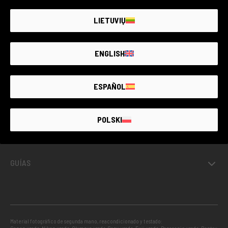
GARANTÍA DE HASTA 4
AÑOS
LIETUVIŲ
ENGLISH
USADO GARANTIZADO
ESPAÑOL
INFO
POLSKI
PROYECTOS
GUÍAS
Material fotográfico de segunda mano, reacondicionado y testado: