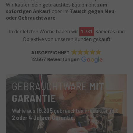
Wir kaufen dein gebrauchtes Equipment
zum
sofortigen Ankauf
oder im
Tausch gegen Neu-
oder Gebrauchtware
In der letzten Woche haben wir
1.731
Kameras und
Objektive von unseren Kunden gekauft
AUSGEZEICHNET
12.557 Bewertungen
GEBRAUCHTWARE
MIT
GARANTIE
Wähle aus
19.205
gebrauchten Produkten
mit
2 oder 4 Jahren Garantie.