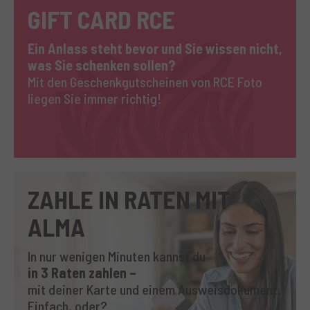
GIFT CARD RCE
Ein Anlass steht bevor und Sie wissen nicht,
was Sie schenken sollen?
Mit den Geschenkgutscheinen von RCE Foto
liegen Sie immer richtig!
ZAHLE IN RATEN MIT
ALMA
In nur wenigen Minuten kannst du
in 3 Raten zahlen –
mit deiner Karte und einem Ausweisdokument.
Einfach, oder?