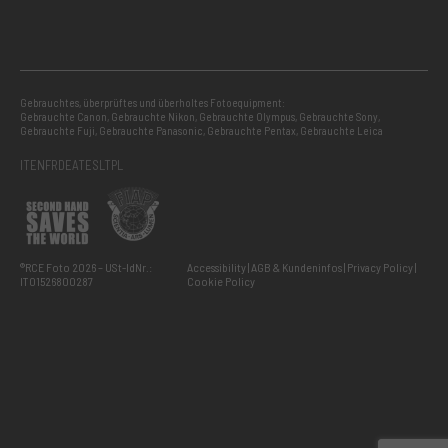
Gebrauchtes, überprüftes und überholtes Fotoequipment:
Gebrauchte Canon
,
Gebrauchte Nikon
,
Gebrauchte Olympus
,
Gebrauchte Sony
,
Gebrauchte Fuji
,
Gebrauchte Panasonic
,
Gebrauchte Pentax
,
Gebrauchte Leica
IT
EN
FR
DE
AT
ES
LT
PL
®RCE Foto 2026 – USt-IdNr.:
Accessibility
AGB & Kundeninfos
Privacy Policy
IT01526800287
Cookie Policy