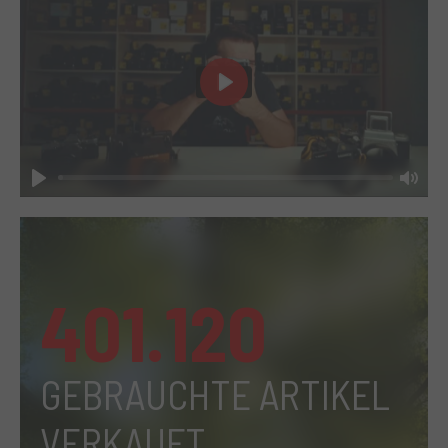
Play
Play
Mut
401.120
GEBRAUCHTE ARTIKEL
VERKAUFT