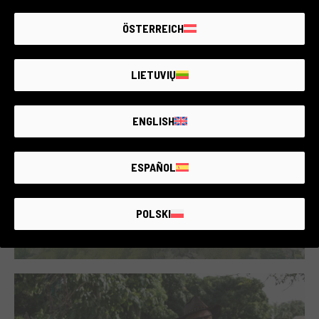
Die Bushaltestellen in Utrecht werden zu Oasen
für Bienen
ÖSTERREICH
LIETUVIŲ
ENGLISH
ESPAÑOL
POLSKI
Green Heart Louisville: Natur als Medizin für das
Herz der Städte