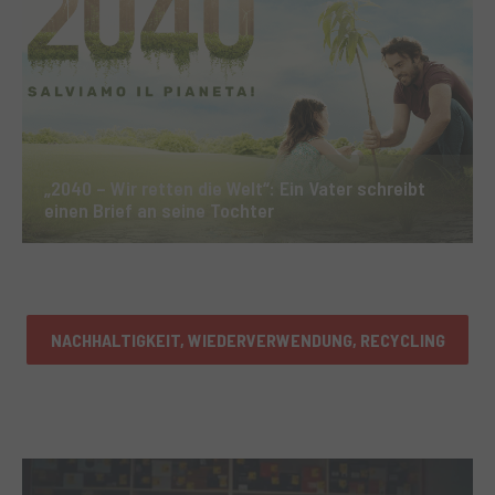
„2040 – Wir retten die Welt“: Ein Vater schreibt
einen Brief an seine Tochter
NACHHALTIGKEIT, WIEDERVERWENDUNG, RECYCLING