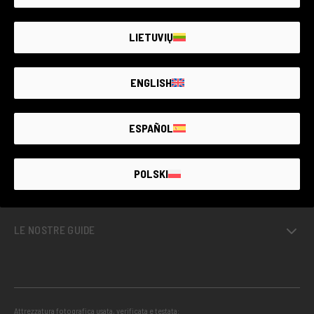
LIETUVIŲ
USATO GARANTITO
ENGLISH
SERVIZI
ESPAÑOL
PROGETTI
POLSKI
INFO
LE NOSTRE GUIDE
Attrezzatura fotografica usata, verificata e testata: