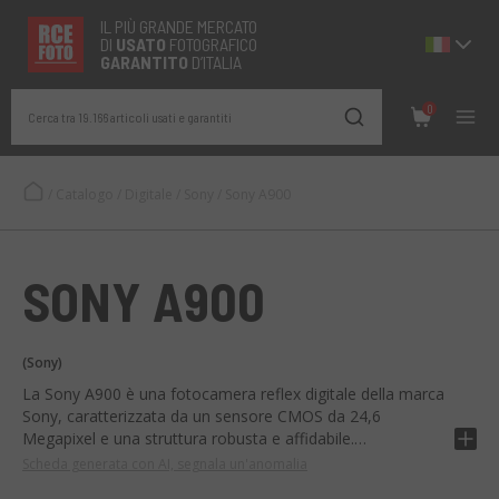
IL PIÙ GRANDE MERCATO
DI
USATO
FOTOGRAFICO
GARANTITO
D’ITALIA
0
Cerca tra 19.166 articoli usati e garantiti
/
Catalogo
/
Digitale
/
Sony
/
Sony A900
SONY A900
(Sony)
La Sony A900 è una fotocamera reflex digitale della marca
Sony, caratterizzata da un sensore CMOS da 24,6
Megapixel e una struttura robusta e affidabile.
Scheda generata con AI, segnala un'anomalia
È dotata di un sistema di pulizia del sensore, doppio