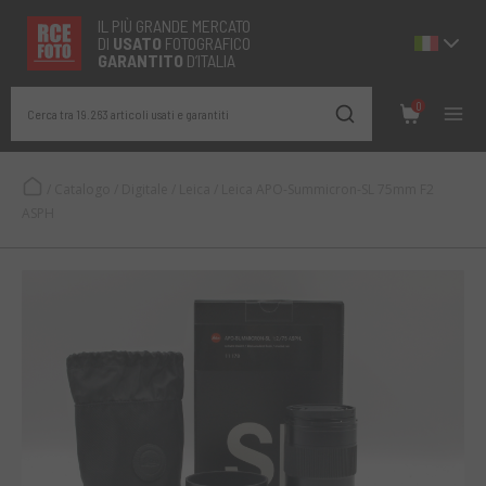
IL PIÙ GRANDE MERCATO
DI
USATO
FOTOGRAFICO
GARANTITO
D’ITALIA
0
Cerca tra 19.263 articoli usati e garantiti
/
Catalogo
/
Digitale
/
Leica
/
Leica APO-Summicron-SL 75mm F2
ASPH