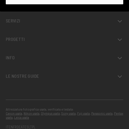
USATO GARANTITO
SERVIZI
PROGETTI
INFO
LE NOSTRE GUIDE
Attrezzatura fotografica usata, verificata e testata:
Canon usata
,
Nikon usata
,
Olympus usata
,
Sony usata
,
Fuji usata
,
Panasonic usata
,
Pentax
usata
,
Leica usata
IT
EN
FR
DE
AT
ES
LT
PL