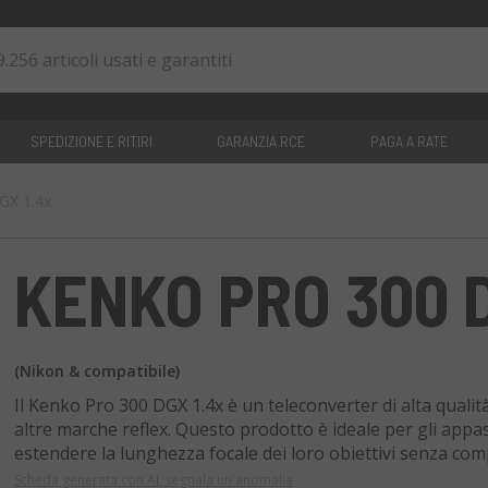
SPEDIZIONE E RITIRI
GARANZIA RCE
PAGA A RATE
GX 1.4x
0
articoli
KENKO PRO 300 D
(Nikon & compatibile)
Il Kenko Pro 300 DGX 1.4x è un teleconverter di alta quali
altre marche reflex. Questo prodotto è ideale per gli appa
estendere la lunghezza focale dei loro obiettivi senza com
Scheda generata con AI, segnala un'anomalia