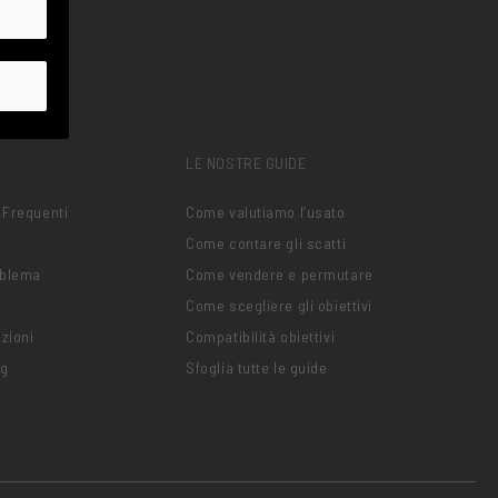
LE NOSTRE GUIDE
 Frequenti
Come valutiamo l’usato
Come contare gli scatti
oblema
Come vendere e permutare
Come scegliere gli obiettivi
zioni
Compatibilità obiettivi
ng
Sfoglia tutte le guide