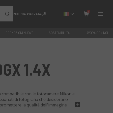
0
RICERCA AVANZATA
PROMOZIONI NUOVO
SOSTENIBILITÀ
LAVORA CON NOI
Chiudi
Totale: €
0
GX 1.4X
tà compatibile con le fotocamere Nikon e
ssionati di fotografia che desiderano
promettere la qualità dell'immagine.