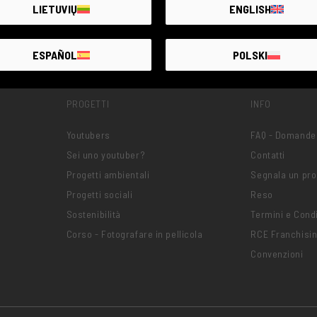
LIETUVIŲ
ENGLISH
ESPAÑOL
POLSKI
PROGETTI
INFO
Youtubers
FAQ - Domande
Sei uno youtuber?
Contatti
Progetti ambientali
Segnala un pr
Progetti sociali
Reso
Sostenibilità
Termini e Condi
Corso - Fotografare in pellicola
RCE Franchisi
Convenzioni