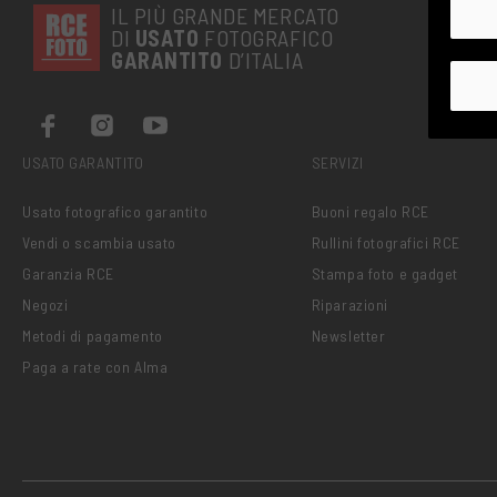
IL PIÙ GRANDE MERCATO
DI
USATO
FOTOGRAFICO
GARANTITO
D’ITALIA
USATO GARANTITO
SERVIZI
Usato fotografico garantito
Buoni regalo RCE
Vendi o scambia usato
Rullini fotografici RCE
Garanzia RCE
Stampa foto e gadget
Negozi
Riparazioni
Metodi di pagamento
Newsletter
Paga a rate con Alma