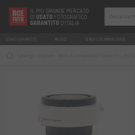
IL PIÙ GRANDE MERCATO
DI
USATO
FOTOGRAFICO
GARANTITO
D’ITALIA
USATO GARANTITO
NEGOZI
VENDI O SCAMBIA USATO
/
Catalogo
/
Digitale
/
Nikon & compatibile
/
Kenko Pro 300 D