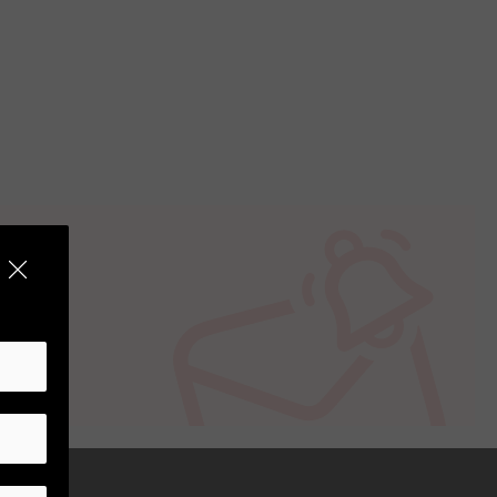
ore di moltiplicazione di 1.4x che
ezionali dettagli e chiarezza. Sfrutta
) per migliorare la compatibilità con gli
garantire massima nitidezza.
ranno questo teleconverter
ni con dettagli incredibili, rendendolo
dove non è possibile avvicinare il
i composizione si ampliano notevolmente.
.