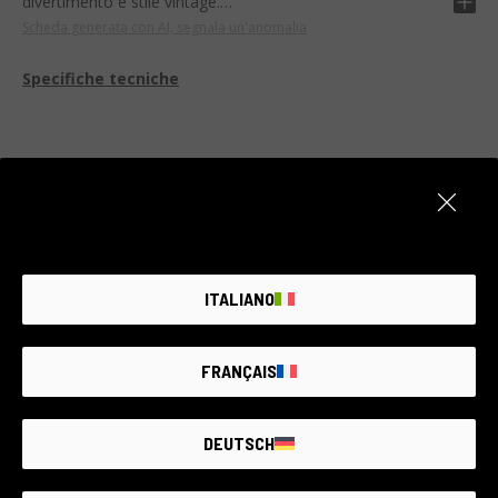
divertimento e stile vintage.
Scheda generata con AI, segnala un'anomalia
Dotata di modalità di esposizione automatica per scatti
luminosi e nitidi, doppia esposizione, e una serie di
Specifiche tecniche
funzionalità avanzate come regolazione dell'intensità del
flash e del tempo di scatto. Il design classico contribuisce a
renderla un oggetto di stile oltre che utile.
Questo dispositivo è perfetto per quotidiano, feste, eventi
o viaggi. Ideale per l'uso personale, ma anche un regalo
Articolo non disponibile
perfetto per qualsiasi appassionato di fotografia o per
aggiungere un tocco retrò a qualsiasi occasione.
Crea un avviso, ogni giorno aggiungiamo nuovi
prodotti.
ITALIANO
AVVISAMI
FRANÇAIS
DEUTSCH
IL PIÙ GRANDE MERCATO
DI
USATO
FOTOGRAFICO