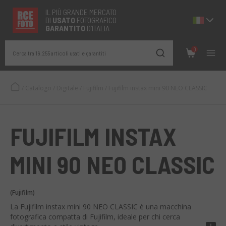
IL PIÙ GRANDE MERCATO
DI
USATO
FOTOGRAFICO
GARANTITO
D’ITALIA
0
Cerca tra 19.255 articoli usati e garantiti
/
Catalogo
/
Digitale
/
Fujifilm
/
Fujifilm instax mini 90 NEO CLASSIC
FUJIFILM INSTAX
MINI 90 NEO CLASSIC
(Fujifilm)
La Fujifilm instax mini 90 NEO CLASSIC è una macchina
fotografica compatta di Fujifilm, ideale per chi cerca