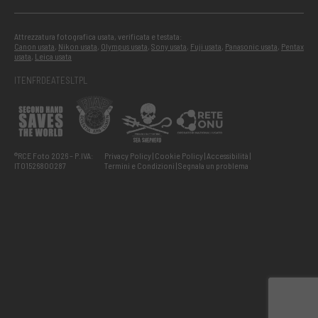
Attrezzatura fotografica usata, verificata e testata:
Canon usata
,
Nikon usata
,
Olympus usata
,
Sony usata
,
Fuji usata
,
Panasonic usata
,
Pentax
usata
,
Leica usata
IT
EN
FR
DE
AT
ES
LT
PL
®RCE Foto 2026 – P.IVA:
Privacy Policy
Cookie Policy
Accessibilità
IT01526800287
Termini e Condizioni
Segnala un problema