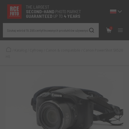
THE LARGEST
SECOND-
HAND
PHOTO MARKET
GUARANTEED
UP TO
4 YEARS
0
Szukaj wśród 19.295 certyfikowanych produktów używanych
/
Katalog
/
Cyfrowy
/
Canon & compatibile
/
Canon PowerShot SX520
HS