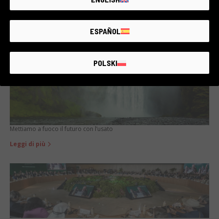
ESPAÑOL
Comprare usato non è più un ripiego. È diventata la scelta migliore
Leggi di più
POLSKI
Mettiamo a fuoco il futuro con l’usato
Leggi di più