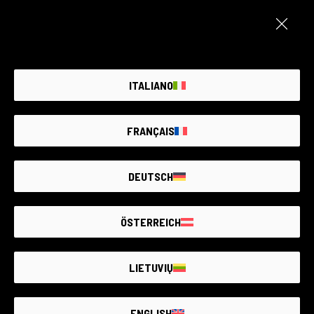
0
0
0
ITALIANO
POST RECENTI
FRANÇAIS
DEUTSCH
ÖSTERREICH
Proteggere la natura insieme alle comunità locali: Sierra Leone
Leggi di più
LIETUVIŲ
ENGLISH