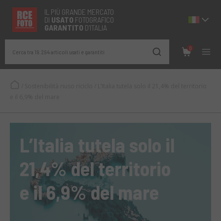
IL PIÙ GRANDE MERCATO
DI
USATO
FOTOGRAFICO
GARANTITO
D’ITALIA
0
Cerca tra 19.294 articoli usati e garantiti
/
Sostenibilità riuso riciclo
/
L’Italia tutela solo il 21,4% del territorio
e il 6,9% del mare
L’Italia tutela solo il
21,4% del territorio
e il 6,9% del mare