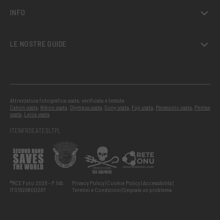
INFO
LE NOSTRE GUIDE
Attrezzatura fotografica usata, verificata e testata:
Canon usata
,
Nikon usata
,
Olympus usata
,
Sony usata
,
Fuji usata
,
Panasonic usata
,
Pentax
usata
,
Leica usata
IT
EN
FR
DE
AT
ES
LT
PL
®RCE Foto 2026 – P.IVA:
Privacy Policy
Cookie Policy
Accessibilità
IT01526800287
Termini e Condizioni
Segnala un problema