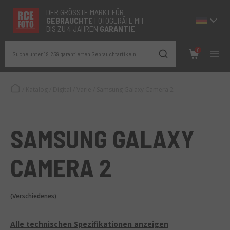
DER GRÖSSTE MARKT FÜR
GEBRAUCHTE
FOTOGERÄTE MIT
BIS ZU 4 JAHREN
GARANTIE
0
Suche unter 19.259 garantierten Gebrauchtartikeln
/
Katalog
/
Digital
/
Varie
/
Samsung Galaxy Camera 2
SAMSUNG GALAXY
CAMERA 2
(Verschiedenes)
Alle technischen Spezifikationen anzeigen