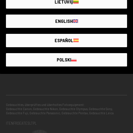
LIETUVIŲ
GEBRAUCHTWARE MIT GARANTIE
ENGLISH
PROJEKTE
ESPAÑOL
INFORMATIONEN
POLSKI
RATGEBER
Gebrauchtes, überprüftes und überholtes Fotoequipment:
Gebrauchte Canon
,
Gebrauchte Nikon
,
Gebrauchte Olympus
,
Gebrauchte Sony
,
Gebrauchte Fuji
,
Gebrauchte Panasonic
,
Gebrauchte Pentax
,
Gebrauchte Leica
IT
EN
FR
DE
AT
ES
LT
PL