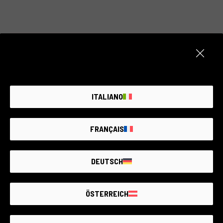
Artikel nicht verfügbar
Erstellen Sie eine Benachrichtigung. Wir fügen
täglich neue Produkte hinzu.
ITALIANO
BENACHRICHTIGE MICH
FRANÇAIS
DEUTSCH
DER GRÖSSTE MARKT FÜR
GEBRAUCHTE
FOTOGERÄTE MIT
BIS ZU 4 JAHREN
GARANTIE
ÖSTERREICH