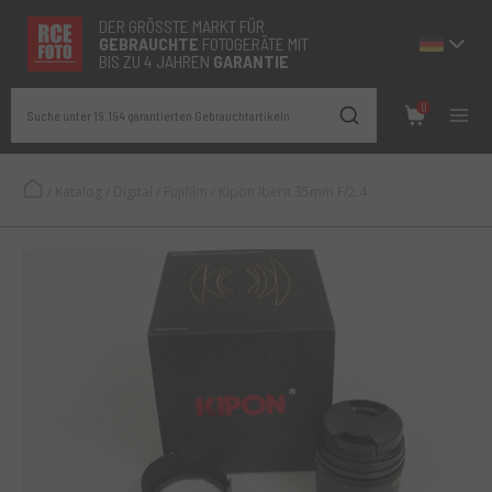
DER GRÖSSTE MARKT FÜR
GEBRAUCHTE
FOTOGERÄTE MIT
BIS ZU 4 JAHREN
GARANTIE
0
Suche unter 19.194 garantierten Gebrauchtartikeln
/
Katalog
/
Digital
/
Fujifilm
/
Kipon Iberit 35mm F/2.4