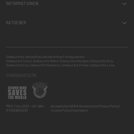
INFORMATIONEN
RATGEBER
Gebrauchtes, überprüftes und überholtes Fotoequipment:
Gebrauchte Canon
,
Gebrauchte Nikon
,
Gebrauchte Olympus
,
Gebrauchte Sony
,
Gebrauchte Fuji
,
Gebrauchte Panasonic
,
Gebrauchte Pentax
,
Gebrauchte Leica
IT
EN
FR
DE
AT
ES
LT
PL
®RCE Foto 2026 – USt-IdNr.:
Accessibility
AGB & Kundeninfos
Privacy Policy
IT01526800287
Cookie Policy
Impressum