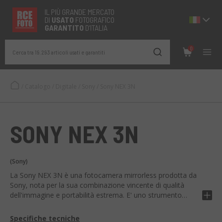
IL PIÙ GRANDE MERCATO
DI
USATO
FOTOGRAFICO
GARANTITO
D’ITALIA
0
Cerca tra 19.293 articoli usati e garantiti
/
Catalogo
/
Digitale
/
Sony
/
Sony NEX 3N
SONY NEX 3N
(Sony)
La Sony NEX 3N è una fotocamera mirrorless prodotta da
Sony, nota per la sua combinazione vincente di qualità
dell'immagine e portabilità estrema. E' uno strumento
idoneo per professionisti ed entusiasti della fotografia.
Specifiche tecniche