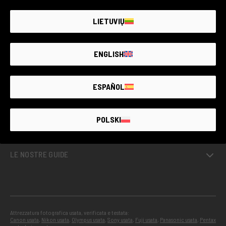
LIETUVIŲ
USATO GARANTITO
ENGLISH
SERVIZI
ESPAÑOL
PROGETTI
POLSKI
INFO
LE NOSTRE GUIDE
Attrezzatura fotografica usata, verificata e testata:
Canon usata
,
Nikon usata
,
Olympus usata
,
Sony usata
,
Fuji usata
,
Panasonic usata
,
Pentax