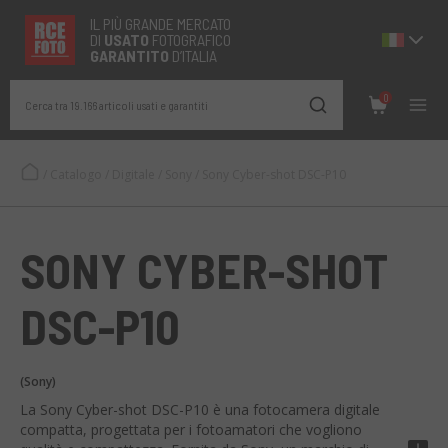
IL PIÙ GRANDE MERCATO
DI
USATO
FOTOGRAFICO
GARANTITO
D’ITALIA
0
Cerca tra 19.166 articoli usati e garantiti
/
Catalogo
/
Digitale
/
Sony
/
Sony Cyber-shot DSC-P10
SONY CYBER-SHOT
DSC-P10
(Sony)
La Sony Cyber-shot DSC-P10 è una fotocamera digitale
compatta, progettata per i fotoamatori che vogliono