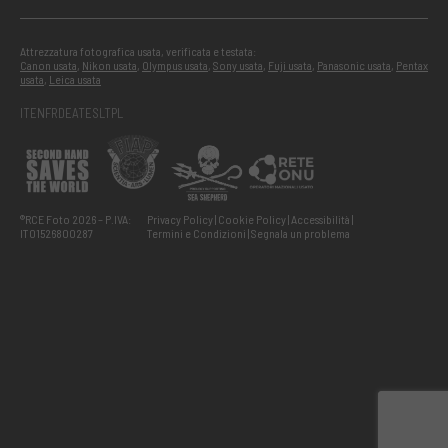
Attrezzatura fotografica usata, verificata e testata:
Canon usata
,
Nikon usata
,
Olympus usata
,
Sony usata
,
Fuji usata
,
Panasonic usata
,
Pentax
usata
,
Leica usata
IT
EN
FR
DE
AT
ES
LT
PL
®RCE Foto 2026 – P.IVA:
Privacy Policy
Cookie Policy
Accessibilità
IT01526800287
Termini e Condizioni
Segnala un problema