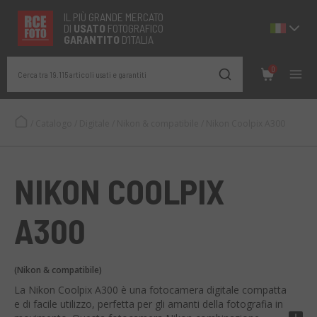
IL PIÙ GRANDE MERCATO
DI
USATO
FOTOGRAFICO
GARANTITO
D’ITALIA
0
Cerca tra 19.115 articoli usati e garantiti
/
Catalogo
/
Digitale
/
Nikon & compatibile
/
Nikon Coolpix A300
NIKON COOLPIX
A300
(Nikon & compatibile)
La Nikon Coolpix A300 è una fotocamera digitale compatta
e di facile utilizzo, perfetta per gli amanti della fotografia in