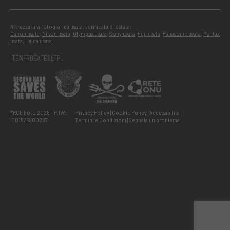
Attrezzatura fotografica usata, verificata e testata:
Canon usata
,
Nikon usata
,
Olympus usata
,
Sony usata
,
Fuji usata
,
Panasonic usata
,
Pentax
usata
,
Leica usata
IT
EN
FR
DE
AT
ES
LT
PL
®RCE Foto 2026 – P.IVA:
Privacy Policy
Cookie Policy
Accessibilità
IT01526800287
Termini e Condizioni
Segnala un problema