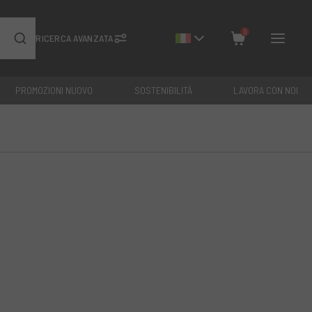
0
RICERCA AVANZATA
PROMOZIONI NUOVO
SOSTENIBILITÀ
LAVORA CON NOI
Chiudi
Totale: €
0