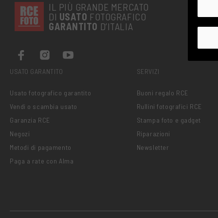
IL PIÙ GRANDE MERCATO
DI
USATO
FOTOGRAFICO
GARANTITO
D’ITALIA
USATO GARANTITO
SERVIZI
Usato fotografico garantito
Buoni regalo RCE
Vendi o scambia usato
Rullini fotografici RCE
Garanzia RCE
Stampa foto e gadget
Negozi
Riparazioni
Metodi di pagamento
Newsletter
Paga a rate con Alma