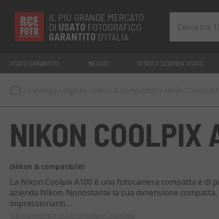
IL PIÙ GRANDE MERCATO
DI
USATO
FOTOGRAFICO
GARANTITO
D’ITALIA
USATO GARANTITO
NEGOZI
VENDI O SCAMBIA USATO
/
Catalogo
/
Digitale
/
Nikon & compatibile
/
Nikon Coolpix A
NIKON COOLPIX 
(Nikon & compatibile)
La Nikon Coolpix A100 è una fotocamera compatta e di pi
azienda Nikon. Nonostante la sua dimensione compatta, 
impressionanti.
Scheda generata con AI, segnala un'anomalia