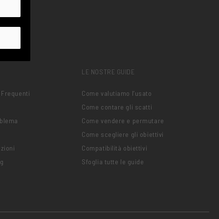
LE NOSTRE GUIDE
 Frequenti
Come valutiamo l’usato
Come contare gli scatti
oblema
Come vendere e permutare
Come scegliere gli obiettivi
zioni
Compatibilità obiettivi
ng
Sfoglia tutte le guide