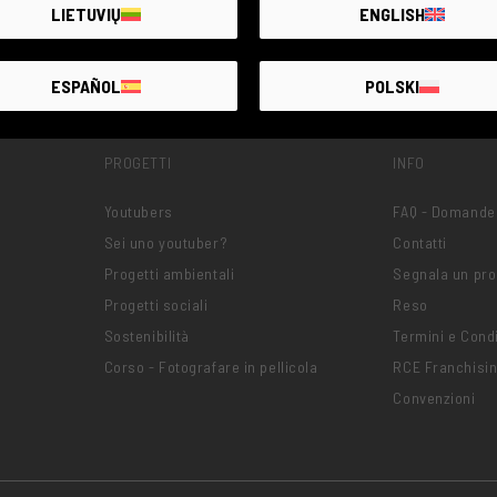
LIETUVIŲ
ENGLISH
ESPAÑOL
POLSKI
PROGETTI
INFO
Youtubers
FAQ - Domande
Sei uno youtuber?
Contatti
Progetti ambientali
Segnala un pr
Progetti sociali
Reso
Sostenibilità
Termini e Condi
Corso - Fotografare in pellicola
RCE Franchisi
Convenzioni