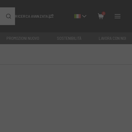
0
RICERCA AVANZATA
PROMOZIONI NUOVO
SOSTENIBILITÀ
LAVORA CON NOI
Chiudi
Totale: €
0