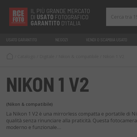
IL PIÙ GRANDE MERCATO
DI
USATO
FOTOGRAFICO
GARANTITO
D’ITALIA
USATO GARANTITO
NEGOZI
VENDI O SCAMBIA USATO
/
Catalogo
/
Digitale
/
Nikon & compatibile
/
Nikon 1 V2
NIKON 1 V2
(Nikon & compatibile)
La Nikon 1 V2 è una mirrorless compatta e portatile di Nik
qualità senza rinunciare alla praticità. Questa fotocamera
moderno e funzionale.