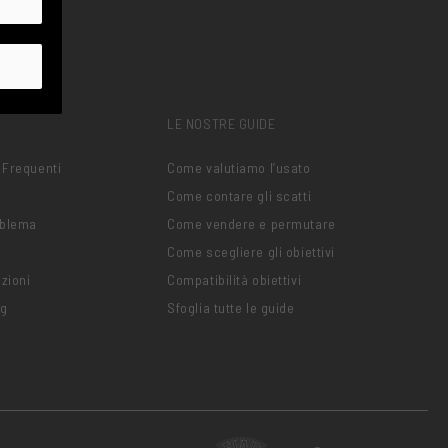
LE NOSTRE GUIDE
 Frequenti
Come valutiamo l’usato
Come contare gli scatti
oblema
Come vendere e permutare
Come scegliere gli obiettivi
zioni
Compatibilità obiettivi
ng
Sfoglia tutte le guide