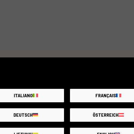
OS da 14,2 megapixel, uno schermo LCD
kon 1 V2 offre la possibilità di registrare
rofessionista in movimento o per un
 qualità che sia facile da trasportare.
sempre con te.
Articolo non disponibile
Crea un avviso, ogni giorno aggiungiamo nuovi prodotti
AVVISAMI
ITALIANO
FRANÇAIS
DEUTSCH
ÖSTERREICH