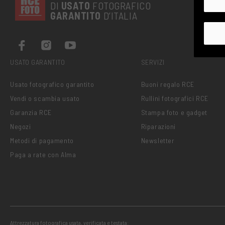
DI
USATO
FOTOGRAFICO
GARANTITO
D’ITALIA
USATO GARANTITO
SERVIZI
Usato fotografico garantito
Buoni regalo RCE
Vendi o scambia usato
Rullini fotografici RCE
Garanzia RCE
Stampa foto e gadget
Negozi
Riparazioni
Metodi di pagamento
Newsletter
Paga a rate con Alma
Attrezzatura fotografica usata, verificata e testata: