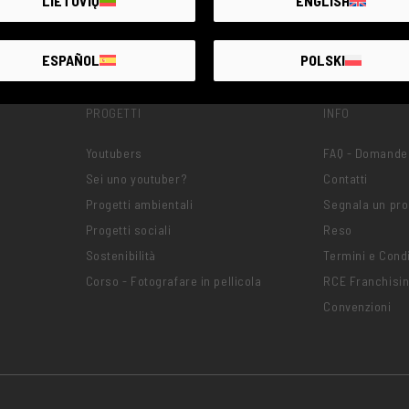
LIETUVIŲ
ENGLISH
ESPAÑOL
POLSKI
PROGETTI
INFO
Youtubers
FAQ - Domande
Sei uno youtuber?
Contatti
Progetti ambientali
Segnala un pr
Progetti sociali
Reso
Sostenibilità
Termini e Condi
Corso - Fotografare in pellicola
RCE Franchisi
Convenzioni