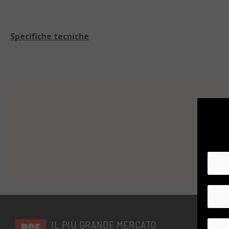
Tra le caratteristiche tecniche troviamo un sensore CM
da 3 pollici e una serie di funzioni avanzate. Inoltre, la Ni
video in Full HD.
Specifiche tecniche
L'ideale uso della Nikon 1 V2 è quello di un fotografo p
viaggiatore alla ricerca di una macchina fotografica di alta
Grazie alle sue dimensioni ridotte, è perfetta per essere 
IL PIÙ GRANDE MERCATO