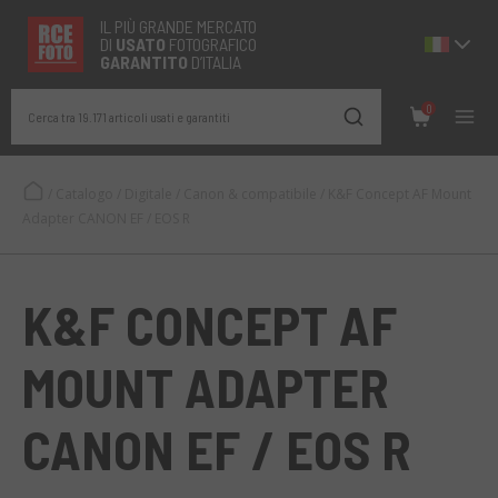
IL PIÙ GRANDE MERCATO
DI
USATO
FOTOGRAFICO
GARANTITO
D’ITALIA
0
Cerca tra 19.171 articoli usati e garantiti
/
Catalogo
/
Digitale
/
Canon & compatibile
/
K&F Concept AF Mount
Adapter CANON EF / EOS R
K&F CONCEPT AF
MOUNT ADAPTER
CANON EF / EOS R