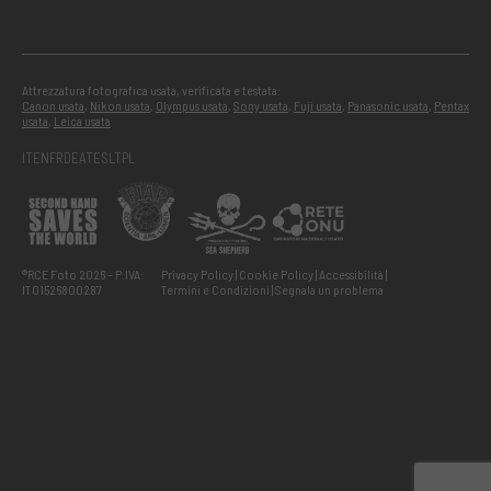
Attrezzatura fotografica usata, verificata e testata:
Canon usata
,
Nikon usata
,
Olympus usata
,
Sony usata
,
Fuji usata
,
Panasonic usata
,
Pentax
usata
,
Leica usata
IT
EN
FR
DE
AT
ES
LT
PL
®RCE Foto 2026 – P.IVA:
Privacy Policy
Cookie Policy
Accessibilità
IT01526800287
Termini e Condizioni
Segnala un problema