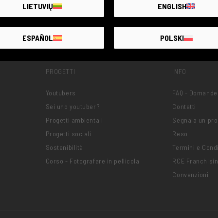
LIETUVIŲ
ENGLISH
ESPAÑOL
POLSKI
PROGETTI
INFO
Youtubers
FAQ - Domande
Sei uno youtuber?
Contatti
Progetti ambientali
Segnala un pr
Progetti sociali
Reso
Sostenibilità
Termini e Condi
Corso - Fotografare in pellicola
RCE Franchisi
Convenzioni