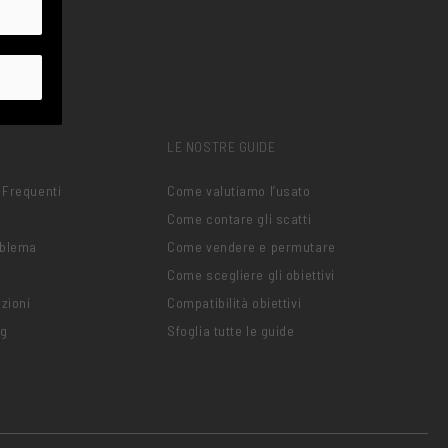
LE NOSTRE GUIDE
 Frequenti
Come valutiamo l’usato
Come contare gli scatti
oblema
Come vendere e permutare
Come scegliere gli obiettivi
zioni
Compatibilità obiettivi
ng
Sfoglia tutte le guide