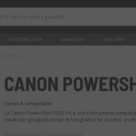
SPEDIZIONE E RITIRI
GARANZIA RCE
PAGA A RATE
t SX50 HS
0
articoli
CANON POWERSH
(Canon & compatibile)
La Canon PowerShot SX50 HS è una fotocamera compatta a
Ideale per gli appassionati di fotografia che cercano un 
Dotata di un sensore CMOS da 12,1 MP, zoom ottico 50x, st
Scheda generata con AI, segnala un'anomalia