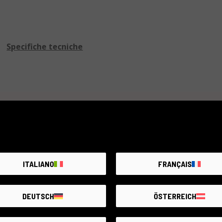
video Full HD. Presenta inoltre funzionalità di scatti in ser
Ideale per un utilizzo quotidiano e per i viaggi grazie all
catturare momenti unici e per espandere la creatività foto
Specifiche tecniche
Articolo non disponibile
Crea un avviso, ogni giorno aggiungiamo nuovi prodotti
ITALIANO
FRANÇAIS
AVVISAMI
DEUTSCH
ÖSTERREICH