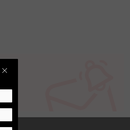
ie e molteplici modalità di ripresa.
e sue dimensioni compatte. Perfetta per
grafica.
.