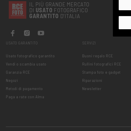
IL PIÙ GRANDE MERCATO
DI
USATO
FOTOGRAFICO
GARANTITO
D’ITALIA
USATO GARANTITO
SERVIZI
Usato fotografico garantito
Buoni regalo RCE
Vendi o scambia usato
Rullini fotografici RCE
Garanzia RCE
Stampa foto e gadget
Negozi
Riparazioni
Metodi di pagamento
Newsletter
Paga a rate con Alma