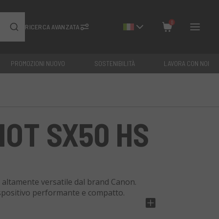
0
RICERCA AVANZATA
PROMOZIONI NUOVO
SOSTENIBILITÀ
LAVORA CON NOI
Chiudi
Totale: €
0
OT SX50 HS
ltamente versatile dal brand Canon.
dispositivo performante e compatto.
abilizzatore d'immagine intelligente e