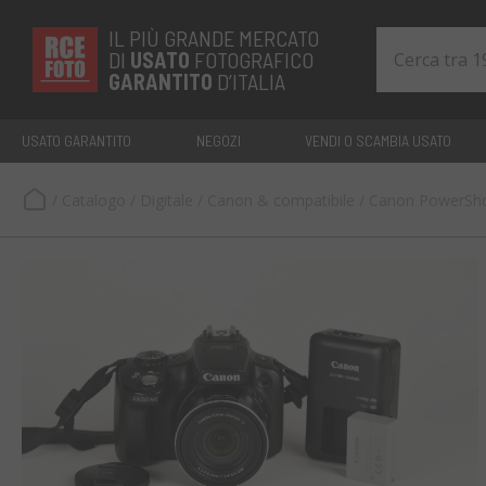
IL PIÙ GRANDE MERCATO
DI
USATO
FOTOGRAFICO
GARANTITO
D’ITALIA
USATO GARANTITO
NEGOZI
VENDI O SCAMBIA USATO
/
Catalogo
/
Digitale
/
Canon & compatibile
/
Canon PowerSho