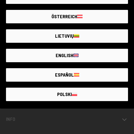
ÖSTERREICH
IL PIÙ GRANDE MERCATO
DI
USATO
FOTOGRAFICO
GARANTITO
D’ITALIA
LIETUVIŲ
ENGLISH
USATO GARANTITO
ESPAÑOL
SERVIZI
POLSKI
PROGETTI
INFO