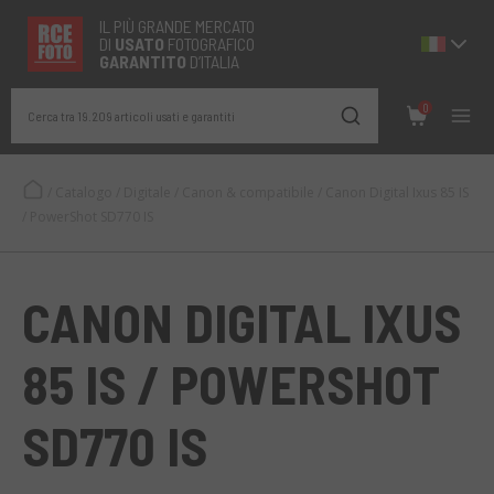
IL PIÙ GRANDE MERCATO
DI
USATO
FOTOGRAFICO
GARANTITO
D’ITALIA
0
Cerca tra 19.209 articoli usati e garantiti
/
Catalogo
/
Digitale
/
Canon & compatibile
/
Canon Digital Ixus 85 IS
/ PowerShot SD770 IS
CANON DIGITAL IXUS
85 IS / POWERSHOT
SD770 IS