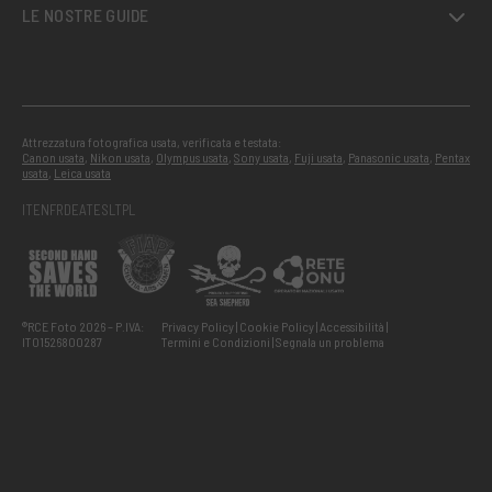
LE NOSTRE GUIDE
Attrezzatura fotografica usata, verificata e testata:
Canon usata
,
Nikon usata
,
Olympus usata
,
Sony usata
,
Fuji usata
,
Panasonic usata
,
Pentax
usata
,
Leica usata
IT
EN
FR
DE
AT
ES
LT
PL
®RCE Foto 2026 – P.IVA:
Privacy Policy
Cookie Policy
Accessibilità
IT01526800287
Termini e Condizioni
Segnala un problema