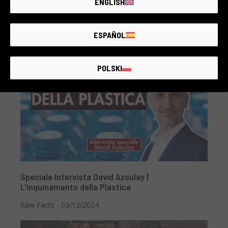
ENGLISH
Dandora: L’Inferno di Rifiuti Dove la Vita Sfida la
Morte
ESPAÑOL
Raw Facts - 03/12/2024
POLSKI
Speciale Intervista David Azoulay |
L'inquinamento della Plastica
Raw Facts - 03/12/2024