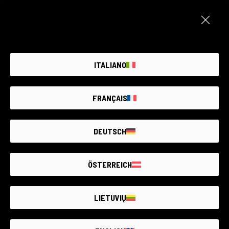
ITALIANO
Dandora | La Discarica Più Grande dell’Africa
Orientale
FRANÇAIS
Raw Facts - 03/12/2024
DEUTSCH
ÖSTERREICH
LIETUVIŲ