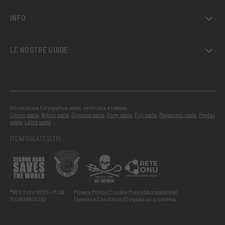
INFO
LE NOSTRE GUIDE
Attrezzatura fotografica usata, verificata e testata:
Canon usata
,
Nikon usata
,
Olympus usata
,
Sony usata
,
Fuji usata
,
Panasonic usata
,
Pentax
usata
,
Leica usata
IT
EN
FR
DE
AT
ES
LT
PL
®RCE Foto 2026 – P.IVA:
Privacy Policy
Cookie Policy
Accessibilità
IT01526800287
Termini e Condizioni
Segnala un problema