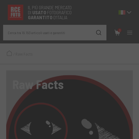
IL PIÙ GRANDE MERCATO
DI
USATO
FOTOGRAFICO
GARANTITO
D’ITALIA
0
Cerca tra 19.193 articoli usati e garantiti
/
Raw Facts
Raw Facts