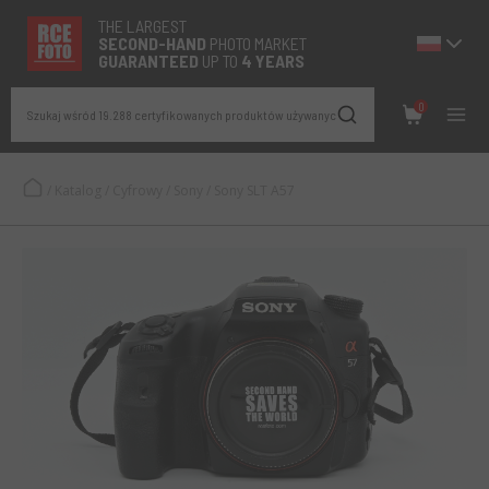
THE LARGEST
SECOND-
HAND
PHOTO MARKET
GUARANTEED
UP TO
4 YEARS
0
Szukaj wśród 19.288 certyfikowanych produktów używanych
/
Katalog
/
Cyfrowy
/
Sony
/
Sony SLT A57