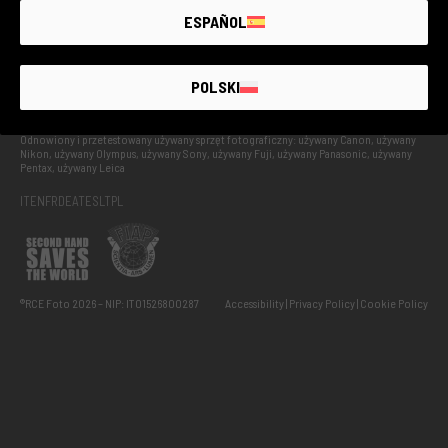
ESPAÑOL
UŻYWANY Z GWARANCJĄ
POLSKI
Odnowiony i przetestowany używany sprzęt fotograficzny: używany Canon, używany
Nikon, używany Olympus, używany Sony, używany Fuji, używany Panasonic, używany
Pentax, używany Leica
IT
EN
FR
DE
AT
ES
LT
PL
®RCE Foto 2026 – NIP: IT01526800287
Accessibility
Privacy Policy
Cookie Policy