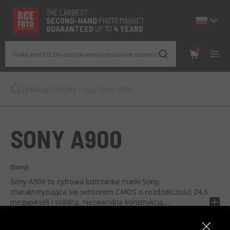
THE LARGEST
SECOND-
HAND
PHOTO MARKET
GUARANTEED
UP TO
4 YEARS
0
Szukaj wśród 19.284 certyfikowanych produktów używanych
/
Katalog
/
Cyfrowy
/
Sony
/
Sony A900
SONY A900
(Sony)
Sony A900 to cyfrowa lustrzanka marki Sony,
charakteryzująca się sensorem CMOS o rozdzielczości 24,6
megapikseli i solidną, niezawodną konstrukcją.
Opis wygenerowany przez AI, zgłoś nieprawidłowość
Jest wyposażony w system czyszczenia sensora, podwójny