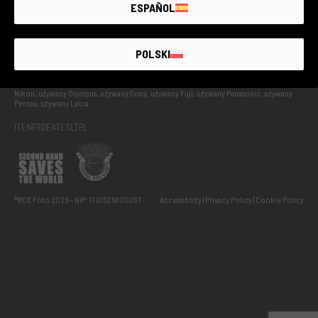
UŻYWANY Z GWARANCJĄ
ESPAÑOL
POLSKI
Odnowiony i przetestowany używany sprzęt fotograficzny: używany Canon, używany
Nikon, używany Olympus, używany Sony, używany Fuji, używany Panasonic, używany
Pentax, używany Leica
IT
EN
FR
DE
AT
ES
LT
PL
®RCE Foto 2026 – NIP: IT01526800287
Accessibility
Privacy Policy
Cookie Policy