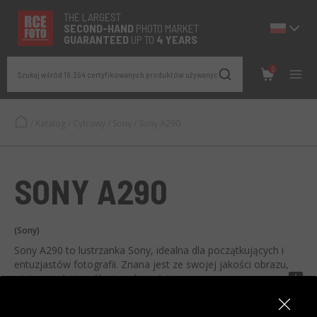
THE LARGEST
SECOND-
HAND
PHOTO MARKET
GUARANTEED
UP TO
4 YEARS
0
Szukaj wśród 19.294 certyfikowanych produktów używanych
/
Katalog
/
Cyfrowy
/
Sony
/
Sony A290
SONY A290
(Sony)
Sony A290 to lustrzanka Sony, idealna dla początkujących i
entuzjastów fotografii. Znana jest ze swojej jakości obrazu,
użyteczności i ogólnej wydajności.
Ma 14,2-megapikselowy sensor obrazowania, wyposażony
Zobacz wszystkie specyfikacje techniczne