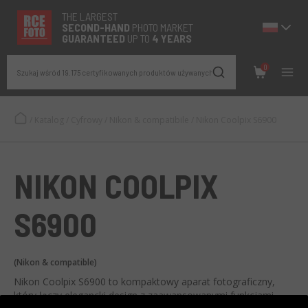
THE LARGEST
SECOND-
HAND
PHOTO MARKET
GUARANTEED
UP TO
4 YEARS
0
Szukaj wśród 19.175 certyfikowanych produktów używanych
/
Katalog
/
Cyfrowy
/
Nikon & compatibile
/
Nikon Coolpix S6900
NIKON COOLPIX
S6900
(Nikon & compatible)
Nikon Coolpix S6900 to kompaktowy aparat fotograficzny,
który łączy elegancki design z zaawansowanymi funkcjami.