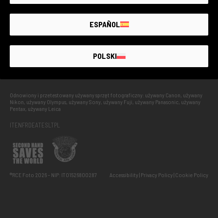
GUARANTEED
UP TO
4 YEARS
ESPAÑOL
UŻYWANY Z GWARANCJĄ
POLSKI
Odnowiony i przetestowany używany sprzęt fotograficzny: używany Canon, używany
Nikon, używany Olympus, używany Sony, używany Fuji, używany Panasonic, używany
Pentax, używany Leica
IT
EN
FR
DE
AT
ES
LT
PL
®RCE Foto 2026 – NIP: IT01526800287
Accessibility
Privacy Policy
Cookie Policy