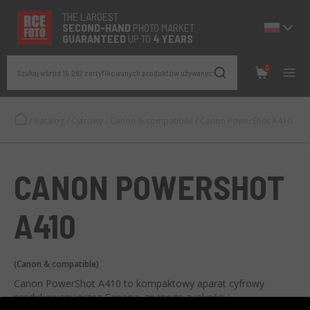
THE LARGEST
SECOND-
HAND
PHOTO MARKET
GUARANTEED
UP TO
4 YEARS
0
Szukaj wśród 19.262 certyfikowanych produktów używanych
/
Katalog
/
Cyfrowy
/
Canon & compatibile
/
Canon PowerShot A410
CANON POWERSHOT
A410
(Canon & compatible)
Canon PowerShot A410 to kompaktowy aparat cyfrowy
produkowany przez Canona, znanego z jakości i