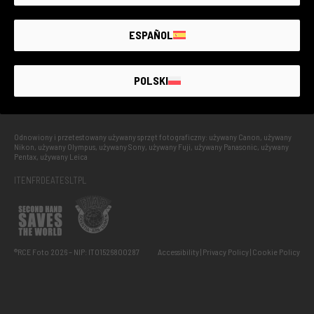
GUARANTEED
UP TO
4 YEARS
ESPAÑOL
UŻYWANY Z GWARANCJĄ
POLSKI
Odnowiony i przetestowany używany sprzęt fotograficzny: używany Canon, używany
Nikon, używany Olympus, używany Sony, używany Fuji, używany Panasonic, używany
Pentax, używany Leica
IT
EN
FR
DE
AT
ES
LT
PL
®RCE Foto 2026 – NIP: IT01526800287
Accessibility
Privacy Policy
Cookie Policy