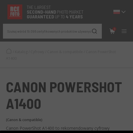
THE LARGEST
SECOND-
HAND
PHOTO MARKET
GUARANTEED
UP TO
4 YEARS
0
Szukaj wśród 19.096 certyfikowanych produktów używanych
/
Katalog
/
Cyfrowy
/
Canon & compatibile
/
Canon PowerShot
A1400
CANON POWERSHOT
A1400
(Canon & compatible)
Canon PowerShot A1400 to rekomendowany cyfrowy