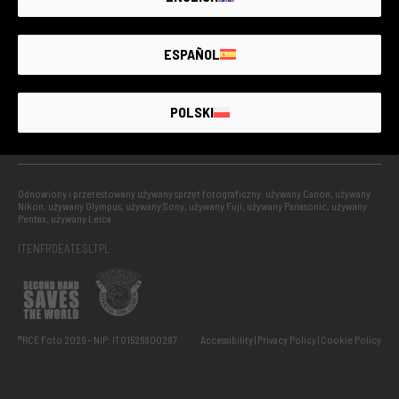
THE LARGEST
SECOND-
HAND
PHOTO MARKET
GUARANTEED
UP TO
4 YEARS
ESPAÑOL
UŻYWANY Z GWARANCJĄ
POLSKI
Odnowiony i przetestowany używany sprzęt fotograficzny: używany Canon, używany
Nikon, używany Olympus, używany Sony, używany Fuji, używany Panasonic, używany
Pentax, używany Leica
IT
EN
FR
DE
AT
ES
LT
PL
®RCE Foto 2026 – NIP: IT01526800287
Accessibility
Privacy Policy
Cookie Policy