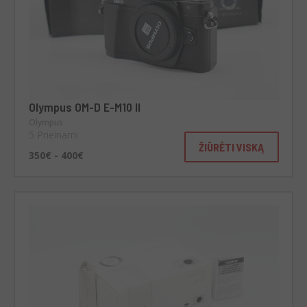
Olympus OM-D E-M10 II
Olympus
5 Prieinami
ŽIŪRĖTI VISKĄ
350€ - 400€