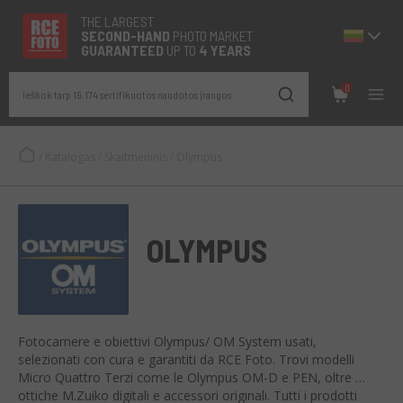
THE LARGEST
SECOND-
HAND
PHOTO MARKET
GUARANTEED
UP TO
4 YEARS
0
Ieškok tarp 19.174 sertifikuotos naudotos įrangos
/
Katalogas
/
Skaitmeninis
/
Olympus
OLYMPUS
Fotocamere e obiettivi Olympus/ OM System usati,
selezionati con cura e garantiti da RCE Foto. Trovi modelli
Micro Quattro Terzi come le Olympus OM-D e PEN, oltre a
ottiche M.Zuiko digitali e accessori originali. Tutti i prodotti