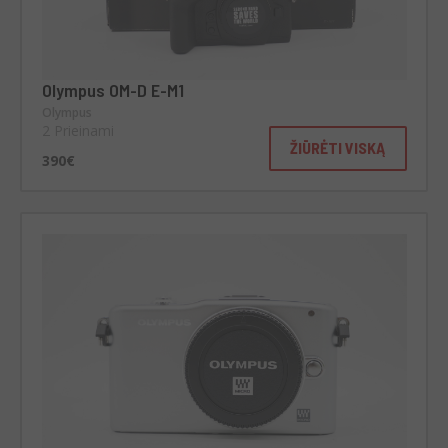
Olympus OM-D E-M1
Olympus
2 Prieinami
ŽIŪRĖTI VISKĄ
390€