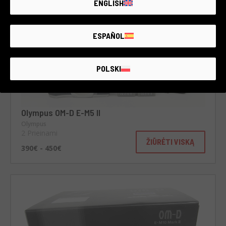
ENGLISH
ESPAÑOL
POLSKI
Olympus OM-D E-M5 II
Olympus
2 Prieinami
ŽIŪRĖTI VISKĄ
390€ - 450€