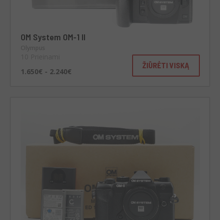
OM System OM-1 II
Olympus
10 Prieinami
ŽIŪRĖTI VISKĄ
1.650€ - 2.240€