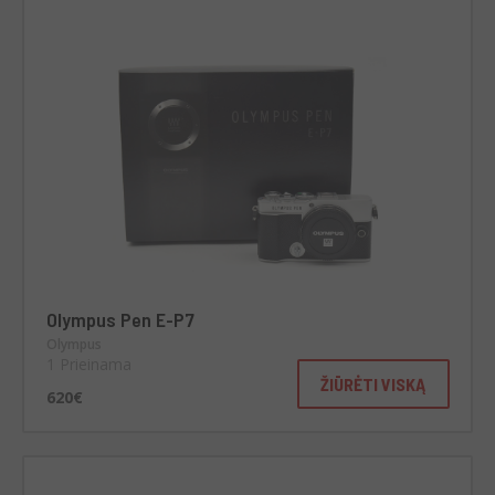
Olympus Pen E-P7
Olympus
1 Prieinama
ŽIŪRĖTI VISKĄ
620€