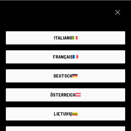
ITALIANO
FRANÇAIS
Olympus OM-D E-M10 IV
DEUTSCH
Olympus
21 Prieinami
ŽIŪRĖTI VISKĄ
ÖSTERREICH
450€ - 590€
LIETUVIŲ