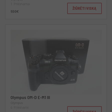
1 Prieinama
ŽIŪRĖTI VISKĄ
930€
Olympus OM-D E-M1 III
Olympus
6 Prieinami
ŽIŪRĖTI VISKĄ