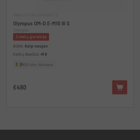
Kodas 021DMLOL0000383722
Olympus OM-D E-M10 III S
Olympus
2 metų garantija
Būklė:
Kaip naujas
Kadrų skaičius:
410
RCE Foto - Bologna
€480