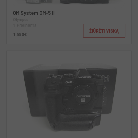
OM System OM-5 II
Olympus
1 Prieinama
ŽIŪRĖTI VISKĄ
1.550€