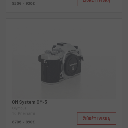
850€ - 920€
OM System OM-5
Olympus
16 Prieinami
ŽIŪRĖTI VISKĄ
670€ - 890€