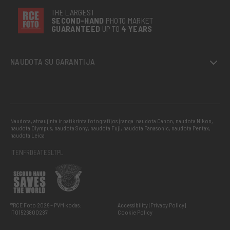
THE LARGEST
SECOND-
HAND
PHOTO MARKET
GUARANTEED
UP TO
4 YEARS
NAUDOTA SU GARANTIJA
Naudota, atnaujinta ir patikrinta fotografijos įranga: naudota Canon, naudota Nikon,
naudota Olympus, naudota Sony, naudota Fuji, naudota Panasonic, naudota Pentax,
naudota Leica
IT
EN
FR
DE
AT
ES
LT
PL
®RCE Foto 2026 – PVM kodas:
Accessibility
Privacy Policy
IT01526800287
Cookie Policy