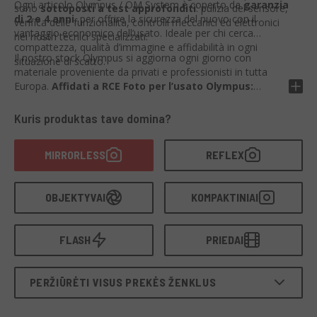
Ogni articolo Olympus / OM System è coperto da
garanzia
sono
sottoposti a test approfonditi
: pulizia del sensore,
di 2 e 4 anni
, per offrire la sicurezza del nuovo con il
verifica delle funzionalità, controlli meccanici ed elettronici
vantaggio economico dell’usato. Ideale per chi cerca
nei nostri tecnici specializzati.
compattezza, qualità d’immagine e affidabilità in ogni
Il nostro stock Olympus si aggiorna ogni giorno con
situazione di scatto.
materiale proveniente da privati e professionisti in tutta
Europa.
Affidati a RCE Foto per l’usato Olympus:
testato, garantito, pronto a scattare.
Kuris produktas tave domina?
MIRRORLESS
REFLEX
OBJEKTYVAI
KOMPAKTINIAI
FLASH
PRIEDAI
PERŽIŪRĖTI VISUS PREKĖS ŽENKLUS