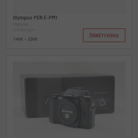
Olympus PEN E-PM1
Olympus
4 Prieinami
ŽIŪRĖTI VISKĄ
140€ - 220€