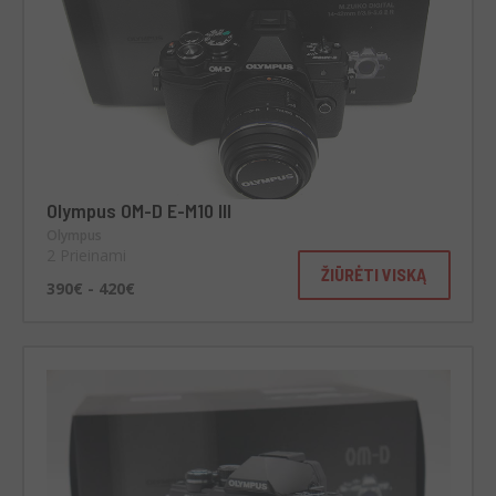
Olympus OM-D E-M10 III
Olympus
2 Prieinami
ŽIŪRĖTI VISKĄ
390€ - 420€