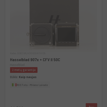
Kodas 008DMLHD0000415036
Hasselblad 907x + CFV II 50C
Hasselblad
2 metų garantija
Būklė:
Kaip naujas
RCE Foto - Milano Lainate