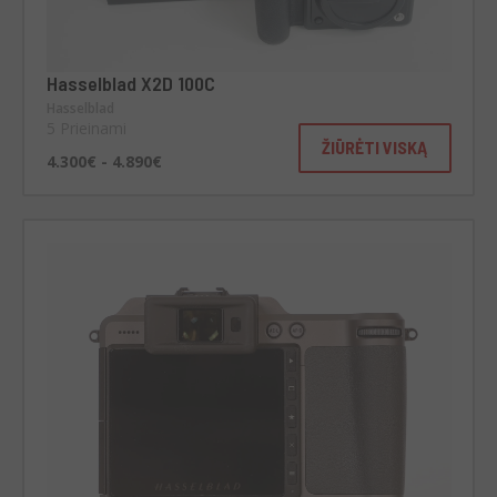
Hasselblad X2D 100C
Hasselblad
5 Prieinami
ŽIŪRĖTI VISKĄ
4.300€ - 4.890€