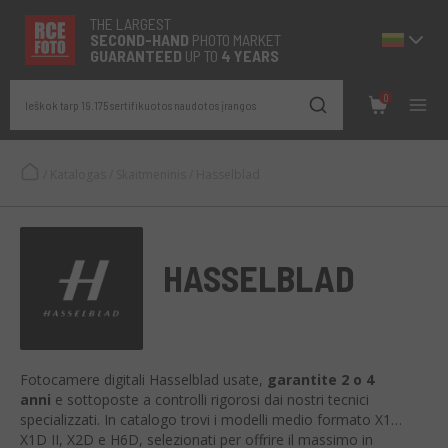
THE LARGEST
SECOND-
HAND
PHOTO MARKET
GUARANTEED
UP TO
4 YEARS
0
Ieškok tarp 19.175 sertifikuotos naudotos įrangos
/
Katalogas
/
Skaitmeninis
/
Hasselblad
HASSELBLAD
Fotocamere digitali Hasselblad usate,
garantite 2 o 4
anni
e sottoposte a controlli rigorosi dai nostri tecnici
specializzati. In catalogo trovi i modelli medio formato X1D,
X1D II, X2D e H6D, selezionati per offrire il massimo in