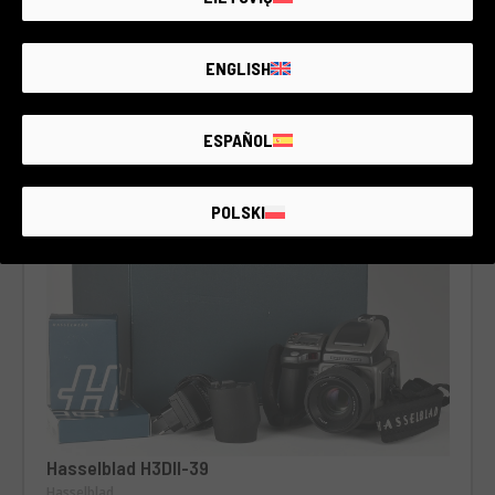
Hasselblad X1D
Hasselblad
2 Prieinami
ENGLISH
ŽIŪRĖTI VISKĄ
2.390€ - 2.450€
ESPAÑOL
POLSKI
Hasselblad H3DII-39
Hasselblad