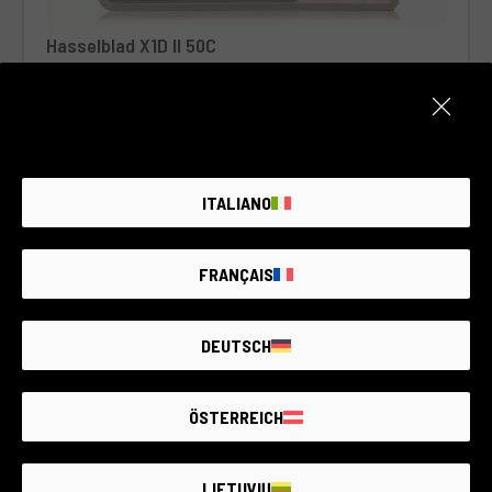
Hasselblad X1D II 50C
Hasselblad
3 Prieinami
ŽIŪRĖTI VISKĄ
2.740€ - 2.950€
ITALIANO
FRANÇAIS
DEUTSCH
ÖSTERREICH
LIETUVIŲ