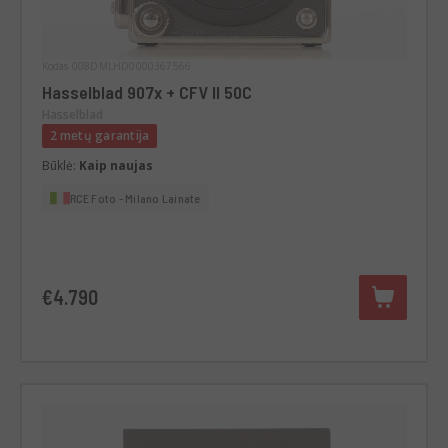
Kodas 008DMLHD0000367566
Hasselblad 907x + CFV II 50C
Hasselblad
2 metų garantija
Būklė:
Kaip naujas
RCE Foto - Milano Lainate
€4.790