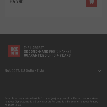
€4.790
THE LARGEST
SECOND-
HAND
PHOTO MARKET
GUARANTEED
UP TO
4 YEARS
NAUDOTA SU GARANTIJA
Naudota, atnaujinta ir patikrinta fotografijos įranga: naudota Canon, naudota Nikon,
naudota Olympus, naudota Sony, naudota Fuji, naudota Panasonic, naudota Pentax,
naudota Leica