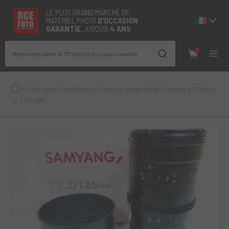
LE PLUS GRAND MARCHÉ DE
MATÉRIEL PHOTO
D’OCCASION
GARANTIE
JUSQU’À
4 ANS
0
Rechercher parmi 19.177 articles d’occasion garantis
/
Catalogue
/
Numérique
/
Canon & compatibile
/
Samyang 135mm
T2.2 ED UMC