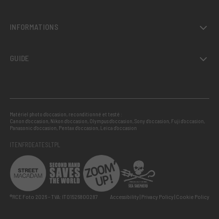
INFORMATIONS
GUIDE
Matériel photo d’occasion, reconditionné et testé :
Canon d’occasion
,
Nikon d’occasion
,
Olympus d’occasion
,
Sony d’occasion
,
Fuji d’occasion
,
Panasonic d’occasion
,
Pentax d’occasion
,
Leica d’occasion
IT
EN
FR
DE
AT
ES
LT
PL
®RCE Foto 2026 – TVA: IT01526800287
Accessibility
Privacy Policy
Cookie Policy