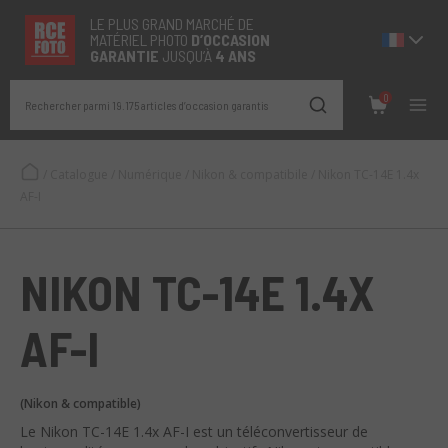
LE PLUS GRAND MARCHÉ DE
MATÉRIEL PHOTO
D’OCCASION
GARANTIE
JUSQU’À
4 ANS
0
Rechercher parmi 19.175 articles d’occasion garantis
/
Catalogue
/
Numérique
/
Nikon & compatibile
/
Nikon TC-14E 1.4x
AF-I
NIKON TC-14E 1.4X
AF-I
(Nikon & compatible)
Le Nikon TC-14E 1.4x AF-I est un téléconvertisseur de