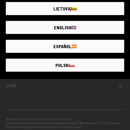
LIETUVIŲ
ENGLISH
OCCASIONS AVEC GARANTIE
ESPAÑOL
PROJETS
POLSKI
INFORMATIONS
GUIDE
Matériel photo d’occasion, reconditionné et testé :
Canon d’occasion
,
Nikon d’occasion
,
Olympus d’occasion
,
Sony d’occasion
,
Fuji d’occasion
,
Panasonic d’occasion
,
Pentax d’occasion
,
Leica d’occasion