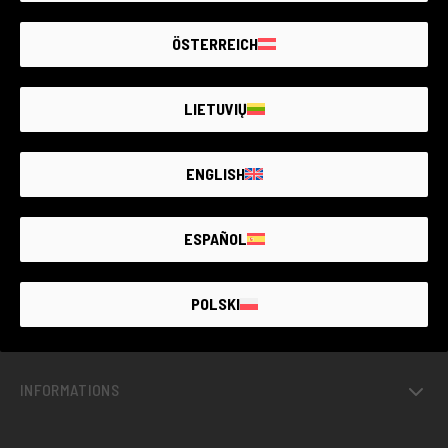
ÖSTERREICH
LIETUVIŲ
LE PLUS GRAND MARCHÉ DE
MATÉRIEL PHOTO
D’OCCASION
GARANTIE
JUSQU’À
4 ANS
ENGLISH
ESPAÑOL
OCCASIONS AVEC GARANTIE
POLSKI
PROJETS
INFORMATIONS