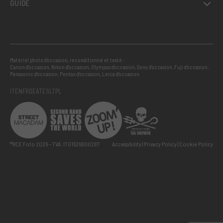
GUIDE
Matériel photo d’occasion, reconditionné et testé :
Canon d’occasion
,
Nikon d’occasion
,
Olympus d’occasion
,
Sony d’occasion
,
Fuji d’occasion
,
Panasonic d’occasion
,
Pentax d’occasion
,
Leica d’occasion
IT
EN
FR
DE
AT
ES
LT
PL
®RCE Foto 2026 – TVA: IT01526800287
Accessibility
Privacy Policy
Cookie Policy