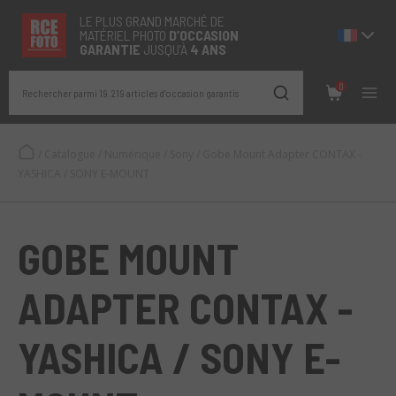
LE PLUS GRAND MARCHÉ DE
MATÉRIEL PHOTO
D’OCCASION
GARANTIE
JUSQU’À
4 ANS
0
Rechercher parmi 19.219 articles d’occasion garantis
/
Catalogue
/
Numérique
/
Sony
/
Gobe Mount Adapter CONTAX -
YASHICA / SONY E-MOUNT
GOBE MOUNT
ADAPTER CONTAX -
YASHICA / SONY E-