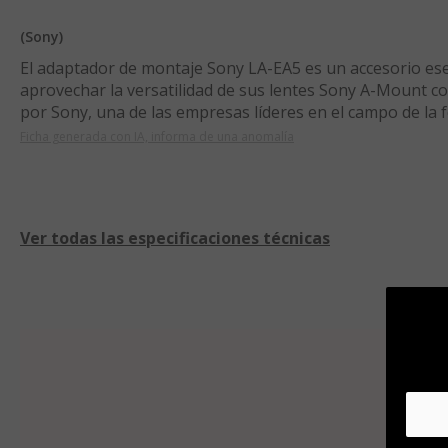
(Sony)
El adaptador de montaje Sony LA-EA5 es un accesorio ese
aprovechar la versatilidad de sus lentes Sony A-Mount 
por Sony, una de las empresas líderes en el campo de la f
funcionalidad entre la lente y el cuerpo, como el autoen
Ficha generada con IA, informa de una anomalía
Además, es compatible con lentes de cuadro completo y A
de uso. También tiene un diseño compacto y ligero, facili
LA-EA5 es el accesorio ideal para fotógrafos profesional
al máximo su colección de lentes Sony A-Mount. Se adapt
Ver todas las especificaciones técnicas
de disparo, desde retratos hasta fotografía de paisajes,
imagen superior.