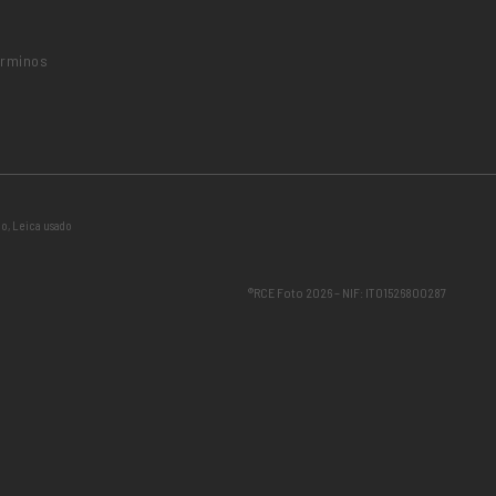
érminos
do
,
Leica usado
®RCE Foto 2026 – NIF: IT01526800287