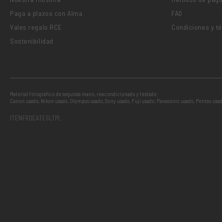
Paga a plazos con Alma
FAQ
Vales regalo RCE
Condiciones y t
Sostenibilidad
Material fotográfico de segunda mano, reacondicionado y testado:
Canon usado
,
Nikon usado
,
Olympus usado
,
Sony usado
,
Fuji usado
,
Panasonic usado
,
Pentax usa
IT
EN
FR
DE
AT
ES
LT
PL