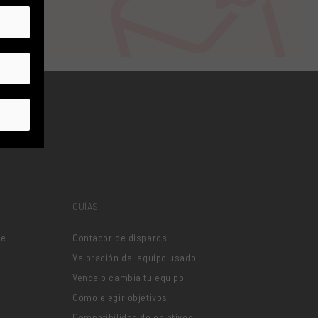
GUÍAS
je
Contador de disparos
Valoración del equipo usado
Vende o cambia tu equipo
Cómo elegir objetivos
Compatibilidad de objetivos