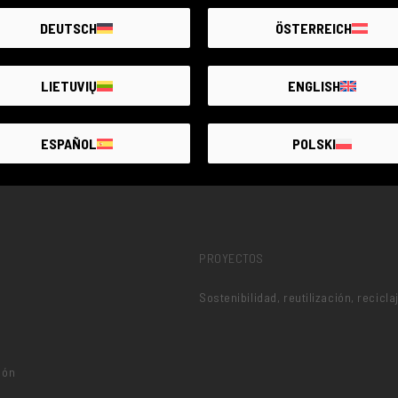
DEUTSCH
ÖSTERREICH
AVÍSAME
LIETUVIŲ
ENGLISH
ESPAÑOL
POLSKI
PROYECTOS
Sostenibilidad, reutilización, recicla
ión
o