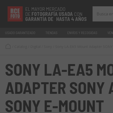
EL MAYOR MERCADO
DE
FOTOGRAFÍA
USADA
CON
GARANTÍA DE HASTA 4 AÑOS
USADO GARANTIZADO
TIENDAS
ENVÍOS Y RECOGIDAS
VEN
/
Catalog
/
Digital
/
Sony
/
Sony LA-EA5 Mount Adapter SO
SONY LA-EA5 M
ADAPTER SONY 
SONY E-MOUNT