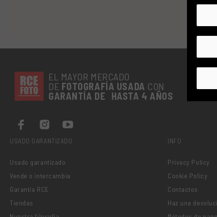
EL MAYOR MERCADO
DE
FOTOGRAFÍA
USADA
CON
GARANTÍA DE HASTA 4 AÑOS
USADO GARANTIZADO
INFO
Usado garantizado
Privacy Policy
Vende o intercambia
Cookie Policy
Garantía RCE
Contactos
Tiendas
Haz una devoluc
Nuestra filosofía
Métodos de pag