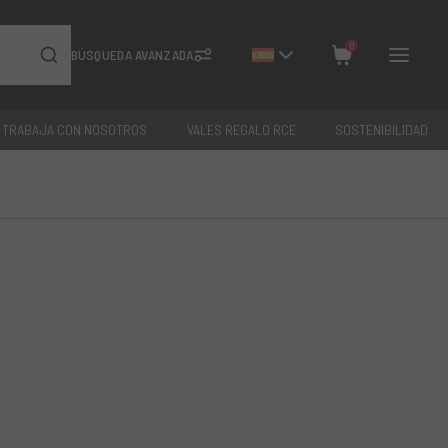
0
BÚSQUEDA AVANZADA
TRABAJA CON NOSOTROS
VALES REGALO RCE
SOSTENIBILIDAD
Cerrar
Total: €
0