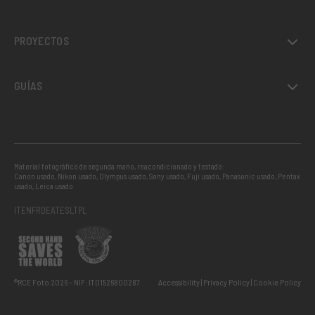
PROYECTOS
GUÍAS
Material fotográfico de segunda mano, reacondicionado y testado:
Canon usado
,
Nikon usado
,
Olympus usado
,
Sony usado
,
Fuji usado
,
Panasonic usado
,
Pentax
usado
,
Leica usado
IT
EN
FR
DE
AT
ES
LT
PL
®RCE Foto 2026 – NIF: IT01526800287
Accessibility
Privacy Policy
Cookie Policy