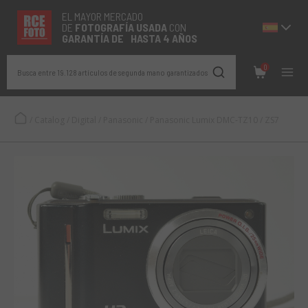
EL MAYOR MERCADO
DE
FOTOGRAFÍA
USADA
CON
GARANTÍA DE HASTA 4 AÑOS
0
Busca entre 19.128 artículos de segunda mano garantizados
/
Catalog
/
Digital
/
Panasonic
/
Panasonic Lumix DMC-TZ10 / ZS7