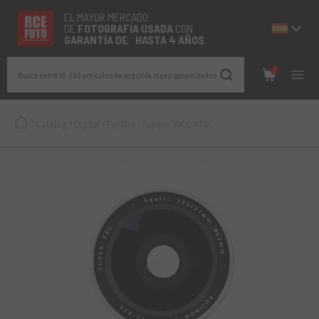
EL MAYOR MERCADO
DE
FOTOGRAFÍA
USADA
CON
GARANTÍA DE HASTA 4 AÑOS
0
Busca entre 19.292 artículos de segunda mano garantizados
/
Catalog
/
Digital
/
Fujifilm
/
Fujifilm WCL-X70