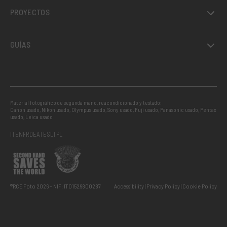
PROYECTOS
GUÍAS
Material fotográfico de segunda mano, reacondicionado y testado:
Canon usado
,
Nikon usado
,
Olympus usado
,
Sony usado
,
Fuji usado
,
Panasonic usado
,
Pentax
usado
,
Leica usado
IT
EN
FR
DE
AT
ES
LT
PL
®RCE Foto 2026 – NIF: IT01526800287
Accessibility
Privacy Policy
Cookie Policy