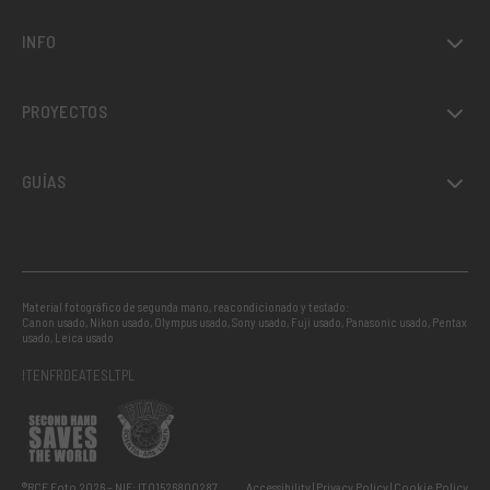
INFO
PROYECTOS
GUÍAS
Material fotográfico de segunda mano, reacondicionado y testado:
Canon usado
,
Nikon usado
,
Olympus usado
,
Sony usado
,
Fuji usado
,
Panasonic usado
,
Pentax
usado
,
Leica usado
IT
EN
FR
DE
AT
ES
LT
PL
®RCE Foto 2026 – NIF: IT01526800287
Accessibility
Privacy Policy
Cookie Policy