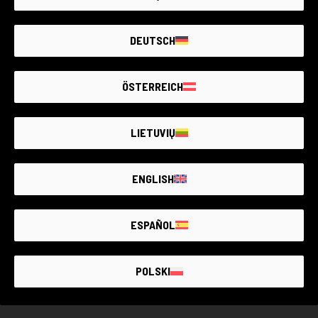
imágenes, es ideal para capturar momentos espontáneos
o paisajes en movimiento.
Artículo no disponible
DEUTSCH
Crea una alerta. Añadimos nuevos productos cada
día.
ÖSTERREICH
AVÍSAME
LIETUVIŲ
ENGLISH
EL MAYOR MERCADO
DE
FOTOGRAFÍA
USADA
CON
GARANTÍA DE HASTA 4
ESPAÑOL
AÑOS
POLSKI
USADO GARANTIZADO