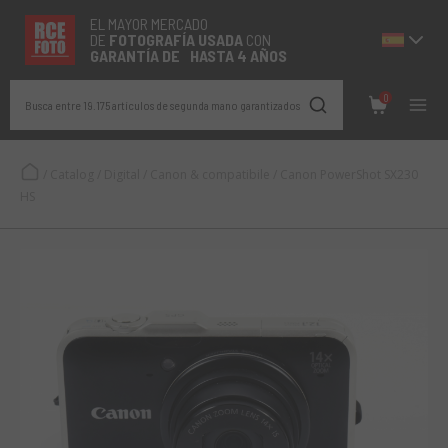
EL MAYOR MERCADO
DE
FOTOGRAFÍA
USADA
CON
GARANTÍA DE HASTA 4 AÑOS
0
Busca entre 19.175 artículos de segunda mano garantizados
/
Catalog
/
Digital
/
Canon & compatibile
/
Canon PowerShot SX230
HS