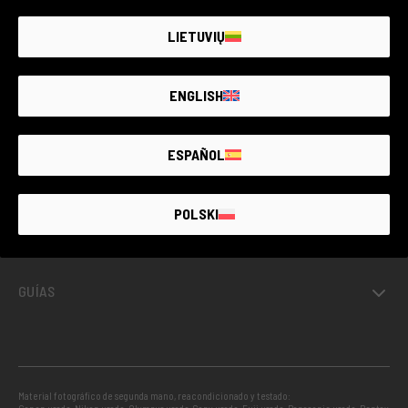
GARANTÍA DE HASTA 4
AÑOS
LIETUVIŲ
ENGLISH
USADO GARANTIZADO
ESPAÑOL
INFO
POLSKI
PROYECTOS
GUÍAS
Material fotográfico de segunda mano, reacondicionado y testado: