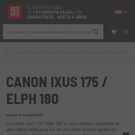
EL MAYOR MERCADO
DE
FOTOGRAFÍA
USADA
CON
GARANTÍA DE HASTA 4 AÑOS
0
Busca entre 19.173 artículos de segunda mano garantizados
/
Catalog
/
Digital
/
Canon & compatibile
/
Canon Ixus 175 / Elph 180
CANON IXUS 175 /
ELPH 180
(Canon & compatible)
La Canon Ixus 175 / Elph 180 es una cámara compacta de
alta calidad ideal para los aficcionados a la fotografía en