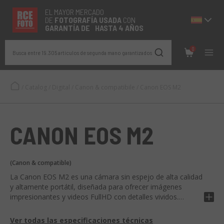
EL MAYOR MERCADO
DE
FOTOGRAFÍA
USADA
CON
GARANTÍA DE HASTA 4 AÑOS
0
Busca entre 19.305 artículos de segunda mano garantizados
/
Catalog
/
Digital
/
Canon & compatibile
/
Canon EOS M2
CANON EOS M2
(Canon & compatible)
La Canon EOS M2 es una cámara sin espejo de alta calidad
y altamente portátil, diseñada para ofrecer imágenes
impresionantes y videos FullHD con detalles vividos.
Equipada con un sensor APS-C de 18 MP, un sistema de
Ver todas las especificaciones técnicas