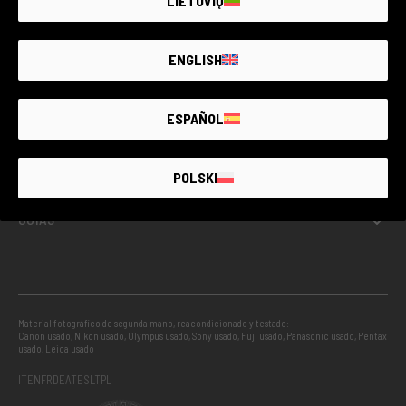
LIETUVIŲ
USADO GARANTIZADO
ENGLISH
INFO
ESPAÑOL
PROYECTOS
POLSKI
GUÍAS
Material fotográfico de segunda mano, reacondicionado y testado:
Canon usado
,
Nikon usado
,
Olympus usado
,
Sony usado
,
Fuji usado
,
Panasonic usado
,
Pentax
usado
,
Leica usado
IT
EN
FR
DE
AT
ES
LT
PL