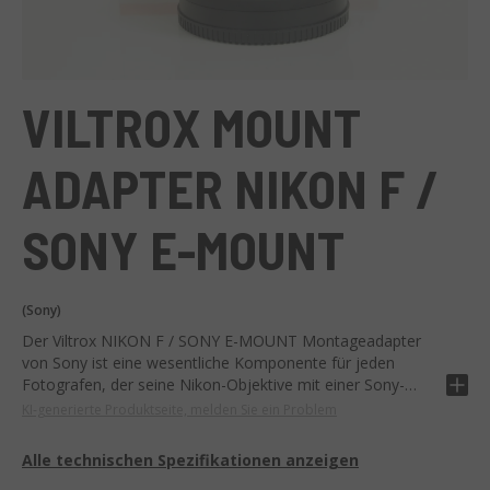
VILTROX MOUNT
ADAPTER NIKON F /
SONY E-MOUNT
(Sony)
Der Viltrox NIKON F / SONY E-MOUNT Montageadapter
von Sony ist eine wesentliche Komponente für jeden
Fotografen, der seine Nikon-Objektive mit einer Sony-
Kamera verwenden möchte.
KI-generierte Produktseite, melden Sie ein Problem
Dieser hochwertige Adapter bietet eine einfache
Alle technischen Spezifikationen anzeigen
Kompatibilität mit einer Vielzahl von Nikon-Objektiven und