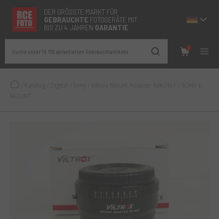
DER GRÖSSTE MARKT FÜR
GEBRAUCHTE
FOTOGERÄTE MIT
BIS ZU 4 JAHREN
GARANTIE
0
Suche unter 19.165 garantierten Gebrauchtartikeln
/
Katalog
/
Digital
/
Sony
/
Viltrox Mount Adapter NIKON F / SONY E-
MOUNT