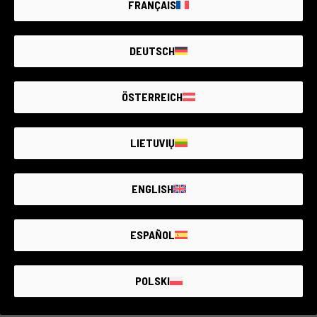
FRANÇAIS
DEUTSCH
Code 024DOBSO0000436514
ÖSTERREICH
Viltrox Mount Adapter NIKON F / SONY E-MOUNT
Sony
1 Jahr Garantie
LIETUVIŲ
Zustand:
Einige leichte Gebrauchsspuren
RCE Foto - Lyon
ENGLISH
ESPAÑOL
€30
POLSKI