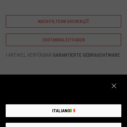
ermöglicht einen nahtlosen Übergang von einem Nikon-
Gehäuse zu einem Sony. Er bietet eine ausgezeichnete
Lichtübertragung und beeinträchtigt nicht die Bildqualität.
NACH FILTERN SUCHEN
Der Viltrox-Adapter ist ideal für professionelle Studio- oder
Außenfotografie, bei der die Bildqualität entscheidend ist. Er
ist perfekt für Fotografen, die Flexibilität im Objektiveinsatz
ZUSTANDSLEITFADEN
benötigen, ohne die Leistung zu beeinträchtigen.
1 ARTIKEL VERFÜGBAR
GARANTIERTE GEBRAUCHTWARE
ITALIANO