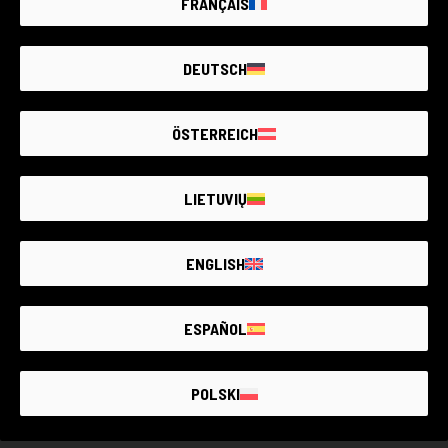
FRANÇAIS
Chip, der die Steuerung von Autofokus und
Bildstabilisierung ermöglicht. Es unterstützt auch
kontinuierlichen Autofokus (C-AF) und Einzelautofokus (S-
Artikel nicht verfügbar
AF).
DEUTSCH
Erstellen Sie eine Benachrichtigung. Wir fügen
Ideal für professionelle Fotografen, die die überlegene
täglich neue Produkte hinzu.
Qualität von Nikon-Objektiven mit der außergewöhnlichen
ÖSTERREICH
Leistung von Sony e-Mount-Kameras kombinieren
möchten. Dieses Produkt macht jede Aufnahme auch bei
BENACHRICHTIGE MICH
schwierigen Lichtverhältnissen einfach und von hoher
LIETUVIŲ
Qualität.
ENGLISH
DER GRÖSSTE MARKT FÜR
GEBRAUCHTE
FOTOGERÄTE MIT
BIS ZU 4 JAHREN
GARANTIE
ESPAÑOL
POLSKI
GEBRAUCHTWARE MIT GARANTIE