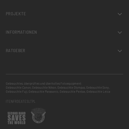
PROJEKTE
INFORMATIONEN
RATGEBER
Gebrauchtes, überprüftes und überholtes Fotoequipment:
Gebrauchte Canon
,
Gebrauchte Nikon
,
Gebrauchte Olympus
,
Gebrauchte Sony
,
Gebrauchte Fuji
,
Gebrauchte Panasonic
,
Gebrauchte Pentax
,
Gebrauchte Leica
IT
EN
FR
DE
AT
ES
LT
PL