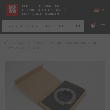
DER GRÖSSTE MARKT FÜR
GEBRAUCHTE
FOTOGERÄTE MIT
BIS ZU 4 JAHREN
GARANTIE
0
Suche unter 19.177 garantierten Gebrauchtartikeln
/
Katalog
/
Digital
/
Nikon & compatibile
/
Techart Mount Adapter
SONY E-MOUNT / NIKON Z