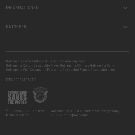
INFORMATIONEN
RATGEBER
Gebrauchtes, überprüftes und überholtes Fotoequipment:
Gebrauchte Canon
,
Gebrauchte Nikon
,
Gebrauchte Olympus
,
Gebrauchte Sony
,
Gebrauchte Fuji
,
Gebrauchte Panasonic
,
Gebrauchte Pentax
,
Gebrauchte Leica
IT
EN
FR
DE
AT
ES
LT
PL
®RCE Foto 2026 – USt-IdNr.:
Accessibility
AGB & Kundeninfos
Privacy Policy
IT01526800287
Cookie Policy
Impressum