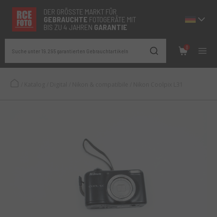
DER GRÖSSTE MARKT FÜR
GEBRAUCHTE
FOTOGERÄTE MIT
BIS ZU 4 JAHREN
GARANTIE
0
Suche unter 19.295 garantierten Gebrauchtartikeln
/
Katalog
/
Digital
/
Nikon & compatibile
/
Nikon Coolpix L31