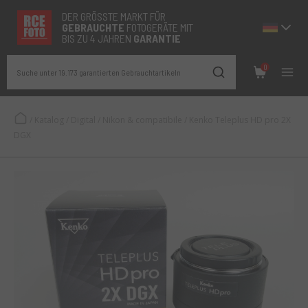
DER GRÖSSTE MARKT FÜR
GEBRAUCHTE
FOTOGERÄTE MIT
BIS ZU 4 JAHREN
GARANTIE
0
Suche unter 19.173 garantierten Gebrauchtartikeln
/
Katalog
/
Digital
/
Nikon & compatibile
/
Kenko Teleplus HD pro 2X
DGX