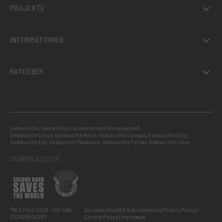
PROJEKTE
INFORMATIONEN
RATGEBER
Gebrauchtes, überprüftes und überholtes Fotoequipment:
Gebrauchte Canon
,
Gebrauchte Nikon
,
Gebrauchte Olympus
,
Gebrauchte Sony
,
Gebrauchte Fuji
,
Gebrauchte Panasonic
,
Gebrauchte Pentax
,
Gebrauchte Leica
IT
EN
FR
DE
AT
ES
LT
PL
®RCE Foto 2026 – USt-IdNr.:
Accessibility
AGB & Kundeninfos
Privacy Policy
IT01526800287
Cookie Policy
Impressum