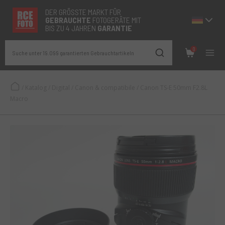
DER GRÖSSTE MARKT FÜR
GEBRAUCHTE
FOTOGERÄTE MIT
BIS ZU 4 JAHREN
GARANTIE
0
Suche unter 19.099 garantierten Gebrauchtartikeln
/
Katalog
/
Digital
/
Canon & compatibile
/
Canon TS-E 50mm F2.8L
Macro