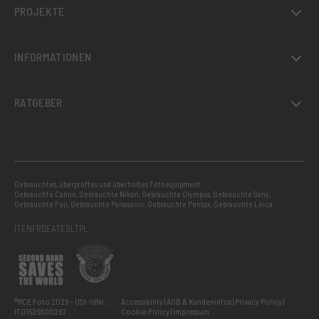
PROJEKTE
INFORMATIONEN
RATGEBER
Gebrauchtes, überprüftes und überholtes Fotoequipment:
Gebrauchte Canon
,
Gebrauchte Nikon
,
Gebrauchte Olympus
,
Gebrauchte Sony
,
Gebrauchte Fuji
,
Gebrauchte Panasonic
,
Gebrauchte Pentax
,
Gebrauchte Leica
IT
EN
FR
DE
AT
ES
LT
PL
®RCE Foto 2026 – USt-IdNr.:
Accessibility
AGB & Kundeninfos
Privacy Policy
IT01526800287
Cookie Policy
Impressum