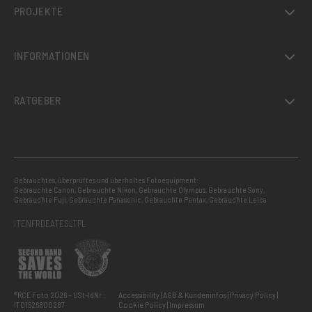
PROJEKTE
INFORMATIONEN
RATGEBER
Gebrauchtes, überprüftes und überholtes Fotoequipment:
Gebrauchte Canon
,
Gebrauchte Nikon
,
Gebrauchte Olympus
,
Gebrauchte Sony
,
Gebrauchte Fuji
,
Gebrauchte Panasonic
,
Gebrauchte Pentax
,
Gebrauchte Leica
IT
EN
FR
DE
AT
ES
LT
PL
®RCE Foto 2026 – USt-IdNr.:
Accessibility
AGB & Kundeninfos
Privacy Policy
IT01526800287
Cookie Policy
Impressum