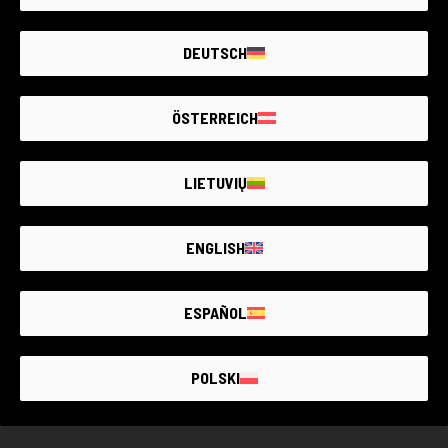
kompakten Größe. Perfekt für das Einfangen einzigartiger
Artikel nicht verfügbar
Momente und zum Ausdehnen der fotografischen
Kreativität.
DEUTSCH
Erstellen Sie eine Benachrichtigung. Wir fügen
täglich neue Produkte hinzu.
ÖSTERREICH
BENACHRICHTIGE MICH
LIETUVIŲ
ENGLISH
DER GRÖSSTE MARKT FÜR
GEBRAUCHTE
FOTOGERÄTE MIT
BIS ZU 4 JAHREN
GARANTIE
ESPAÑOL
POLSKI
GEBRAUCHTWARE MIT GARANTIE