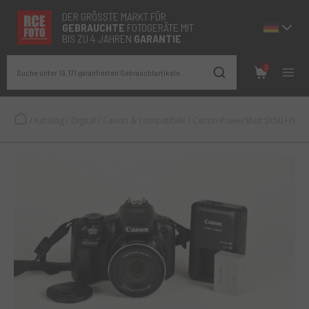
DER GRÖSSTE MARKT FÜR
GEBRAUCHTE
FOTOGERÄTE MIT
BIS ZU 4 JAHREN
GARANTIE
0
Suche unter 19.171 garantierten Gebrauchtartikeln
/
Katalog
/
Digital
/
Canon & compatibile
/
Canon PowerShot SX50 HS