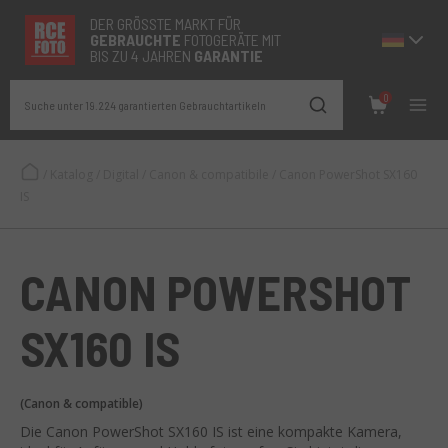
DER GRÖSSTE MARKT FÜR
GEBRAUCHTE
FOTOGERÄTE MIT
BIS ZU 4 JAHREN
GARANTIE
0
Suche unter 19.224 garantierten Gebrauchtartikeln
/
Katalog
/
Digital
/
Canon & compatibile
/
Canon PowerShot SX160
IS
CANON POWERSHOT
SX160 IS
(Canon & compatible)
Die Canon PowerShot SX160 IS ist eine kompakte Kamera,