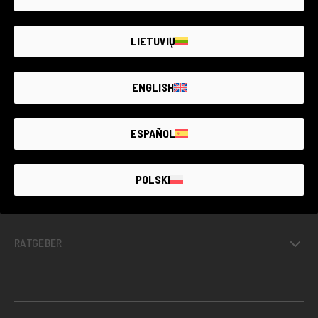
DER GRÖSSTE MARKT FÜR
GEBRAUCHTE
FOTOGERÄTE MIT
BIS ZU 4 JAHREN
GARANTIE
LIETUVIŲ
ENGLISH
GEBRAUCHTWARE MIT GARANTIE
ESPAÑOL
PROJEKTE
POLSKI
INFORMATIONEN
RATGEBER